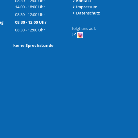
08:30
-
12:00
Uhr
Kontakt
Von 08:30 bis 12:00 Uhr
14:00
-
18:00
Uhr
Impressum
Von 14:00 bis 18:00 Uhr
Datenschutz
08:30
-
12:00
Uhr
Von 08:30 bis 12:00 Uhr
ag
08:30
-
12:00
Uhr
Von 08:30 bis 12:00 Uhr
folgt uns auf:
08:30
-
12:00
Uhr
Von 08:30 bis 12:00 Uhr
h: keine Sprechstunde