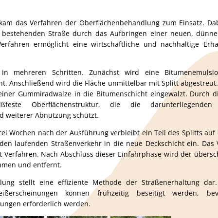
 kam das Verfahren der Oberflächenbehandlung zum Einsatz. Da
r bestehenden Straße durch das Aufbringen einer neuen, dünne
erfahren ermöglicht eine wirtschaftliche und nachhaltige Er
n in mehreren Schritten. Zunächst wird eine Bitumenemulsi
. Anschließend wird die Fläche unmittelbar mit Splitt abgestreut. 
e einer Gummiradwalze in die Bitumenschicht eingewalzt. Durch d
ßfeste Oberflächenstruktur, die die darunterliegenden
d weiterer Abnutzung schützt.
rei Wochen nach der Ausführung verbleibt ein Teil des Splitts au
 den laufenden Straßenverkehr in die neue Deckschicht ein. Das 
t-Verfahren. Nach Abschluss dieser Einfahrphase wird der übersch
men und entfernt.
lung stellt eine effiziente Methode der Straßenerhaltung dar
hleißerscheinungen können frühzeitig beseitigt werden, b
rungen erforderlich werden.