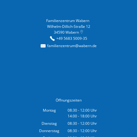
Familienzentrum Wabern
Familienzentrum Wabern
Wilhelm-Dillich-Straße 12
34590
Wabern
+49 5683 5009-35
familienzentrum@wabern.de
Öffnungszeiten
Montag
08:30
-
12:00
Uhr
14:00
-
18:00
Von 08:30 bis 12:00 Uhr
Uhr
Von 14:00 bis 18:00 Uhr
Dienstag
08:30
-
12:00
Uhr
Von 08:30 bis 12:00 Uhr
Donnerstag
08:30
-
12:00
Uhr
Von 08:30 bis 12:00 Uhr