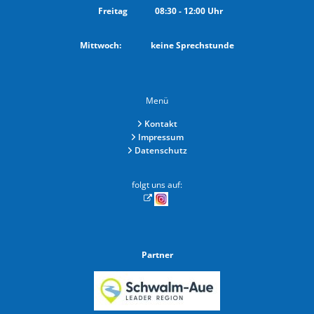
Von 08:30 bis 12:00 Uhr
Freitag
08:30
-
12:00
Uhr
Von 08:30 bis 12:00 Uhr
Mittwoch: keine Sprechstunde
Menü
Kontakt
Impressum
Datenschutz
folgt uns auf:
Partner