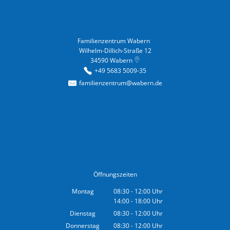
Familienzentrum Wabern
Familienzentrum Wabern
Wilhelm-Dillich-Straße 12
34590
Wabern
+49 5683 5009-35
familienzentrum@wabern.de
Öffnungszeiten
Montag
08:30
-
12:00
Uhr
14:00
-
18:00
Von 08:30 bis 12:00 Uhr
Uhr
Von 14:00 bis 18:00 Uhr
Dienstag
08:30
-
12:00
Uhr
Von 08:30 bis 12:00 Uhr
Donnerstag
08:30
-
12:00
Uhr