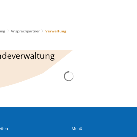
ung
Ansprechpartner
Verwaltung
us
Freizeit & Tourismus
Wirtschaft & Handel
ndeverwaltung
Suchergebnisse werden gelad
iten
Menü