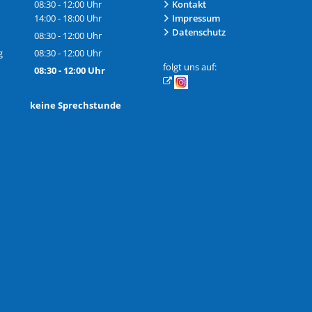
08:30
-
12:00
Uhr
Kontakt
Von 08:30 bis 12:00 Uhr
14:00
-
18:00
Uhr
Impressum
Von 14:00 bis 18:00 Uhr
Datenschutz
08:30
-
12:00
Uhr
Von 08:30 bis 12:00 Uhr
g
08:30
-
12:00
Uhr
Von 08:30 bis 12:00 Uhr
folgt uns auf:
08:30
-
12:00
Uhr
Von 08:30 bis 12:00 Uhr
h: keine Sprechstunde