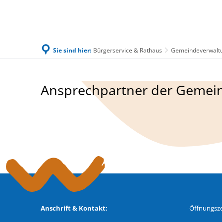
Sie sind hier:
Bürgerservice & Rathaus
Gemeindeverwalt
Familie & Leben
Bürgerservice & Ratha
Verwaltung
Ansprechpartner der Gemei
Anschrift & Kontakt:
Öffnungsze