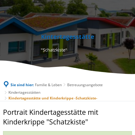
Kintertagesstätte
"Schatzkiste"
Sie sind hier:
Familie & Leben
Betreuungsangebote
Kindertagesstätten
Kindertagesstätte und Kinderkrippe -Schatzkiste-
Kindertagesstätte
Portrait Kindertagesstätte mit
und
Kinderkrippe "Schatzkiste"
Kinderkrippe