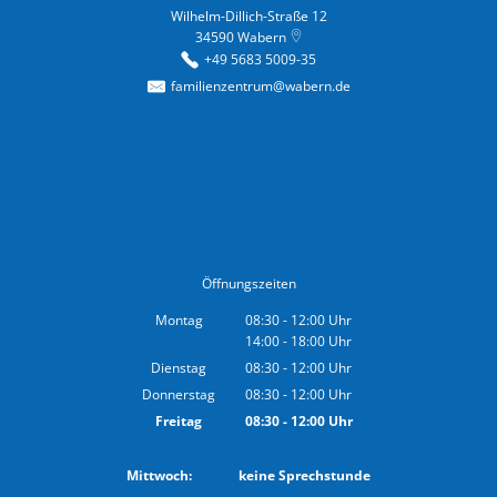
Wilhelm-Dillich-Straße 12
34590
Wabern
+49 5683 5009-35
familienzentrum@wabern.de
Öffnungszeiten
Montag
08:30
-
12:00
Uhr
14:00
-
18:00
Von 08:30 bis 12:00 Uhr
Uhr
Von 14:00 bis 18:00 Uhr
Dienstag
08:30
-
12:00
Uhr
Von 08:30 bis 12:00 Uhr
Donnerstag
08:30
-
12:00
Uhr
Von 08:30 bis 12:00 Uhr
Freitag
08:30
-
12:00
Uhr
Von 08:30 bis 12:00 Uhr
Mittwoch: keine Sprechstunde