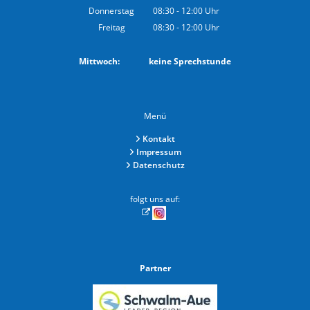
Von 08:30 bis 12:00 Uhr
Donnerstag
08:30
-
12:00
Uhr
Von 08:30 bis 12:00 Uhr
Freitag
08:30
-
12:00
Uhr
Von 08:30 bis 12:00 Uhr
Mittwoch: keine Sprechstunde
Menü
Kontakt
Impressum
Datenschutz
folgt uns auf:
Partner