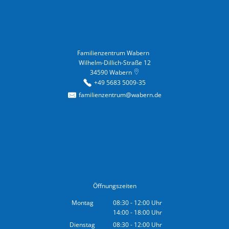
Familienzentrum Wabern
Familienzentrum Wabern
Wilhelm-Dillich-Straße 12
34590
Wabern
+49 5683 5009-35
familienzentrum@wabern.de
Öffnungszeiten
Montag
08:30
-
12:00
Uhr
14:00
-
18:00
Von 08:30 bis 12:00 Uhr
Uhr
Von 14:00 bis 18:00 Uhr
Dienstag
08:30
-
12:00
Uhr