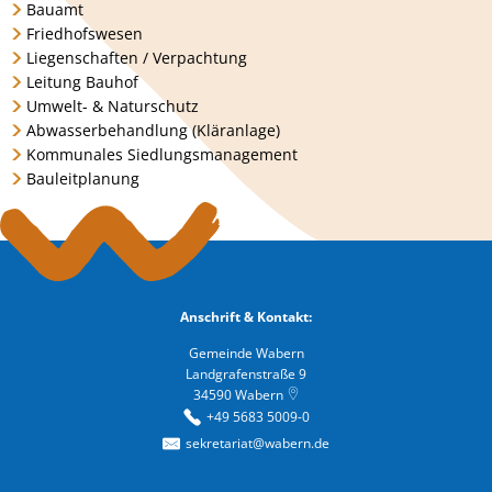
Bauamt
Friedhofswesen
Liegenschaften / Verpachtung
Leitung Bauhof
Umwelt- & Naturschutz
Abwasserbehandlung (Kläranlage)
Kommunales Siedlungsmanagement
Bauleitplanung
Anschrift & Kontakt:
Gemeinde Wabern
Landgrafenstraße 9
34590
Wabern
+49 5683 5009-0
sekretariat@wabern.de