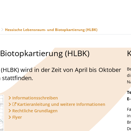
Hessische Lebensraum- und Biotopkartierung (HLBK)
us
Freizeit & Tourismus
Wirtschaft & Handel
Biotopkartierung (HLBK)
HLBK) wird in der Zeit von April bis Oktober
B
d
stattfinden.
N
Te
Informationsschreiben
E
Kartieranleitung und weitere Informationen
F
Rechtliche Grundlagen
i
Flyer
B
D