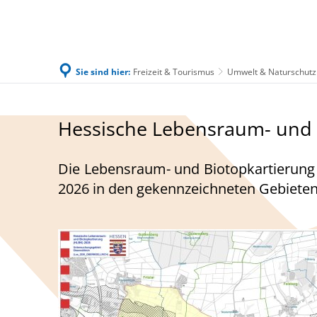
Sie sind hier:
Freizeit & Tourismus
Umwelt & Naturschutz
Familie & Leben
Bürgerservice & Ratha
Hessische
Hessische Lebensraum- und 
Lebensraum-
Die Lebensraum- und Biotopkartierung (
und
2026 in den gekennzeichneten Gebieten 
Biotopkartierung
(HLBK)