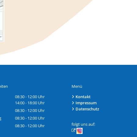
iten
Menü
08:30
-
12:00
Uhr
Kontakt
Von 08:30 bis 12:00 Uhr
14:00
-
18:00
Uhr
Impressum
Von 14:00 bis 18:00 Uhr
Datenschutz
08:30
-
12:00
Uhr
Von 08:30 bis 12:00 Uhr
g
08:30
-
12:00
Uhr
Von 08:30 bis 12:00 Uhr
folgt uns auf:
08:30
-
12:00
Uhr
Von 08:30 bis 12:00 Uhr