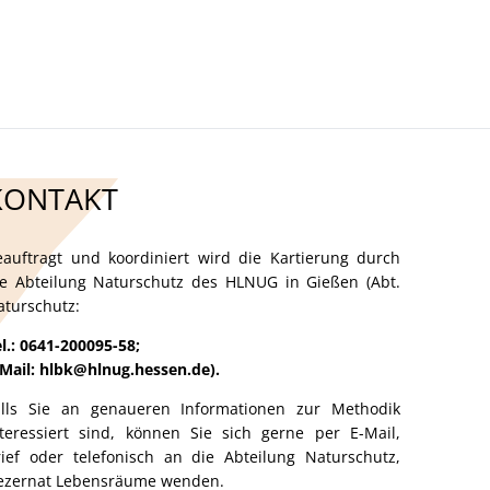
Kultur- Termine - Veranstaltungen
KONTAKT
eauftragt und koordiniert wird die Kartierung durch
ie Abteilung Naturschutz des HLNUG in Gießen (Abt.
aturschutz:
l.: 0641-200095-58;
-Mail: hlbk@hlnug.hessen.de).
alls Sie an genaueren Informationen zur Methodik
nteressiert sind, können Sie sich gerne per E-Mail,
rief oder telefonisch an die Abteilung Naturschutz,
ezernat Lebensräume wenden.