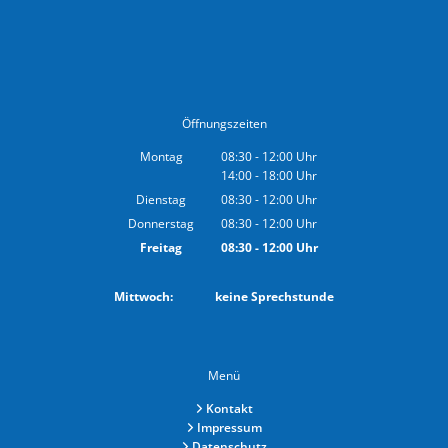
Öffnungszeiten
Montag
08:30
-
12:00
Uhr
14:00
-
18:00
Von 08:30 bis 12:00 Uhr
Uhr
Von 14:00 bis 18:00 Uhr
Dienstag
08:30
-
12:00
Uhr
Von 08:30 bis 12:00 Uhr
Donnerstag
08:30
-
12:00
Uhr
Von 08:30 bis 12:00 Uhr
Freitag
08:30
-
12:00
Uhr
Von 08:30 bis 12:00 Uhr
Mittwoch: keine Sprechstunde
Menü
Kontakt
Impressum
Datenschutz