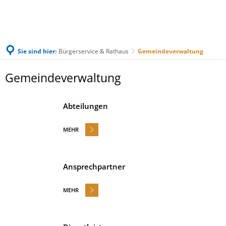
Sie sind hier:
Bürgerservice & Rathaus
Gemeindeverwaltung
Gemeindeverwaltung
Gemeindeverwaltung
Abteilungen
MEHR
Ansprechpartner
MEHR