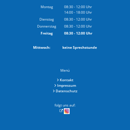
Montag
08:30
-
12:00
Uhr
14:00
-
18:00
Von 08:30 bis 12:00 Uhr
Uhr
Von 14:00 bis 18:00 Uhr
Dienstag
08:30
-
12:00
Uhr
Von 08:30 bis 12:00 Uhr
Donnerstag
08:30
-
12:00
Uhr
Von 08:30 bis 12:00 Uhr
Freitag
08:30
-
12:00
Uhr
Von 08:30 bis 12:00 Uhr
Mittwoch: keine Sprechstunde
Menü
Kontakt
Impressum
Datenschutz
folgt uns auf: