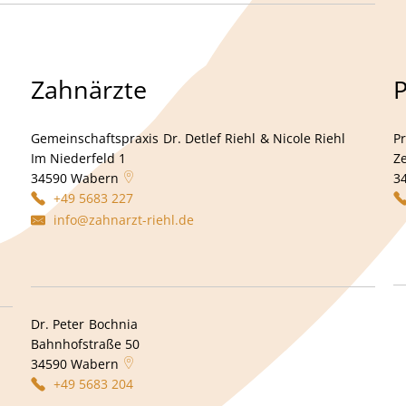
Zahnärzte
P
meinschaftspraxis Dr. Med. Philipp Klappsing &
Gemeinschaftspraxis
Dr. Detlef Riehl
& Nicole Riehl
Gemeinsch
Pr
Im Niederfeld 1
Z
34590
Wabern
3
+49 5683 227
info@zahnarzt-riehl.de
Dr. Peter
Bochnia
Dr. Peter Bochnia
nker
Bahnhofstraße 50
34590
Wabern
+49 5683 204