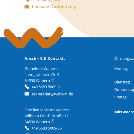
hausarzt@wabern.org
Anschrift & Kontakt:
Öffnungsze
Gemeinde Wabern
Montag
Landgrafenstraße 9
34590
Wabern
Dienstag
+49 5683 5009-0
Donnersta
sekretariat@wabern.de
Freitag
Familienzentrum Wabern
Familienzentrum Wabern
Mittwoc
Wilhelm-Dillich-Straße 12
34590
Wabern
+49 5683 5009-35