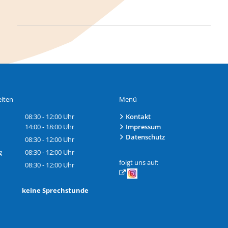
iten
Menü
08:30
-
12:00
Uhr
Kontakt
Von 08:30 bis 12:00 Uhr
14:00
-
18:00
Uhr
Impressum
Von 14:00 bis 18:00 Uhr
Datenschutz
08:30
-
12:00
Uhr
Von 08:30 bis 12:00 Uhr
g
08:30
-
12:00
Uhr
Von 08:30 bis 12:00 Uhr
folgt uns auf:
08:30
-
12:00
Uhr
Von 08:30 bis 12:00 Uhr
h: keine Sprechstunde