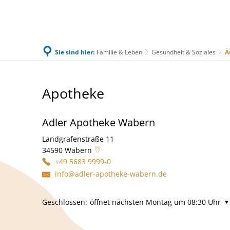
Sie sind hier:
Familie & Leben
Gesundheit & Soziales
Ä
Familie & Leben
Bürgerservice & Ratha
Ärztliche
Apotheke
Versorgung
Adler Apotheke Wabern
&
Landgrafenstraße 11
Apotheke
34590
Wabern
+49 5683 9999-0
info@adler-apotheke-wabern.de
Klicken, um weitere Öffnungs- oder Schließzeiten au
Geschlossen:
öffnet nächsten Montag um 08:30 Uhr