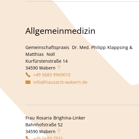
Allgemeinmedizin
Gemeinschaftspraxis
Dr. Med. Philipp
Klappsing &
Ge
Matthias
Noll
Matthias Noll
Kurfürstenstraße 14
34590
Wabern
+49 5683 9969010
info@hausarzt-wabern.de
Frau
Rosaria
Brighina-Linker
Frau Rosaria Brighina-Li
Bahnhofstraße 52
34590
Wabern
+49 5683 7531