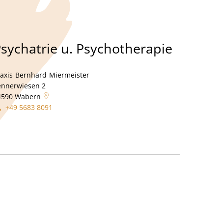
sychatrie u. Psychotherapie
aftspraxis Dr. Detlef Riehl & Nicole Riehl
axis
Bernhard
Miermeister
Praxis Bernhard Miermeister
ennerwiesen 2
4590
Wabern
+49 5683 8091