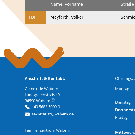
Name, Vorname
Straße
FDP
Meyfarth, Volker
Schmi
Anschrift & Kontakt:
Öffnungsze
Gemeinde Wabern
Montag
Landgrafenstraße 9
34590
Wabern
Dienstag
+49 5683 5009-0
Donnerst
sekretariat@wabern.de
Freitag
Familienzentrum Wabern
Familienzentrum Wabern
Mittwoc