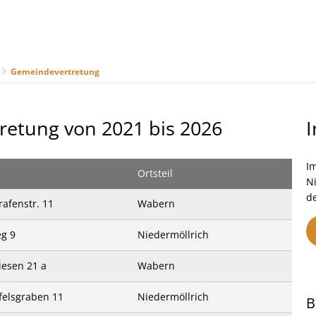
Gemeindevertretung
us
Freizeit & Tourismus
Wirtschaft & Handel
retung von 2021 bis 2026
Im
e
Ortsteil
N
d
afenstr. 11
Wabern
g 9
Niedermöllrich
iesen 21 a
Wabern
felsgraben 11
Niedermöllrich
B