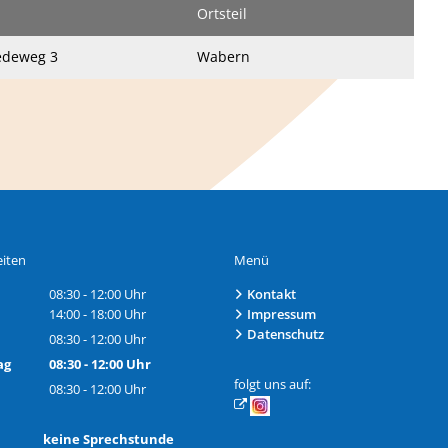
Ortsteil
edeweg 3
Wabern
iten
Menü
08:30
-
12:00
Uhr
Kontakt
Von 08:30 bis 12:00 Uhr
14:00
-
18:00
Uhr
Impressum
Von 14:00 bis 18:00 Uhr
Datenschutz
08:30
-
12:00
Uhr
Von 08:30 bis 12:00 Uhr
ag
08:30
-
12:00
Uhr
Von 08:30 bis 12:00 Uhr
folgt uns auf:
08:30
-
12:00
Uhr
Von 08:30 bis 12:00 Uhr
h: keine Sprechstunde