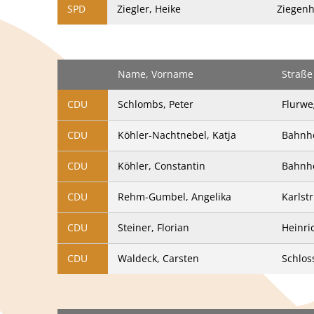
SPD
Ziegler, Heike
Ziegenh
Name, Vorname
Straße
CDU
Schlombs, Peter
Flurwe
CDU
Köhler-Nachtnebel, Katja
Bahnho
CDU
Köhler, Constantin
Bahnho
CDU
Rehm-Gumbel, Angelika
Karlstr
CDU
Steiner, Florian
Heinric
CDU
Waldeck, Carsten
Schloss