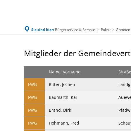
Sie sind hier:
Bürgerservice & Rathaus
Politik
Gremien
Familie & Leben
Bürgerservice & Ratha
Gemeindevertretung
Mitglieder der Gemeindevert
Name, Vorname
Straß
FWG
Ritter, Jochen
Landgr
FWG
Baumarth, Kai
Auewe
FWG
Brand, Dirk
Pfadw
FWG
Hohmann, Fred
Schau