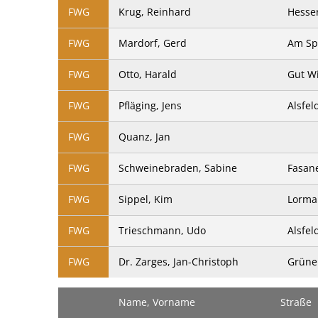
FWG
Krug, Reinhard
Hesser
FWG
Mardorf, Gerd
Am Spo
FWG
Otto, Harald
Gut W
FWG
Pfläging, Jens
Alsfel
FWG
Quanz, Jan
FWG
Schweinebraden, Sabine
Fasan
FWG
Sippel, Kim
Lormai
FWG
Trieschmann, Udo
Alsfel
FWG
Dr. Zarges, Jan-Christoph
Grüne
Name, Vorname
Straße