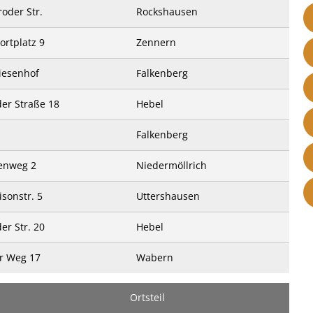
oder Str.
Rockshausen
rtplatz 9
Zennern
iesenhof
Falkenberg
der Straße 18
Hebel
Falkenberg
enweg 2
Niedermöllrich
sonstr. 5
Uttershausen
der Str. 20
Hebel
r Weg 17
Wabern
Ortsteil