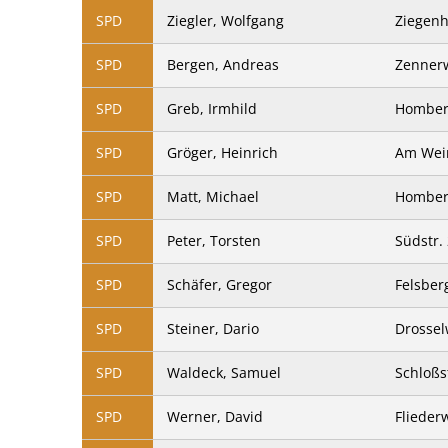
SPD
Ziegler, Wolfgang
Ziegenh
SPD
Bergen, Andreas
Zenner
SPD
Greb, Irmhild
Homberg
SPD
Gröger, Heinrich
Am Wei
SPD
Matt, Michael
Homberg
SPD
Peter, Torsten
Südstr.
SPD
Schäfer, Gregor
Felsberg
SPD
Steiner, Dario
Drossel
SPD
Waldeck, Samuel
Schloßst
SPD
Werner, David
Flieder