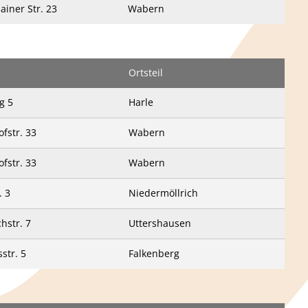
ainer Str. 23
Wabern
Ortsteil
g 5
Harle
fstr. 33
Wabern
fstr. 33
Wabern
. 3
Niedermöllrich
hstr. 7
Uttershausen
str. 5
Falkenberg