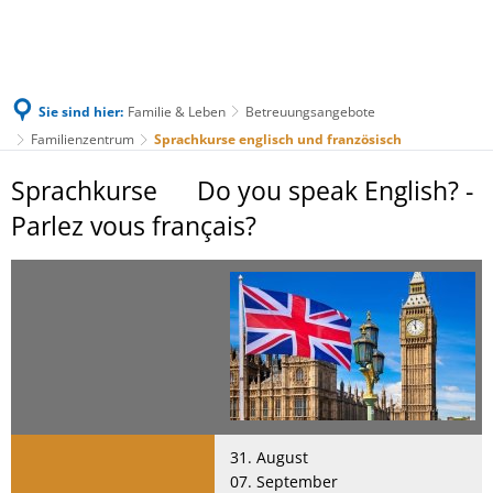
Sie sind hier:
Familie & Leben
Betreuungsangebote
Familienzentrum
Sprachkurse englisch und französisch
Sprachkurse
Sprachkurse Do you speak English? -
englisch
Parlez vous français?
und
französisch
31. August
07. September