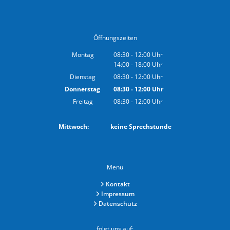
Öffnungszeiten
Montag
08:30
-
12:00
Uhr
14:00
-
18:00
Von 08:30 bis 12:00 Uhr
Uhr
Von 14:00 bis 18:00 Uhr
Dienstag
08:30
-
12:00
Uhr
Von 08:30 bis 12:00 Uhr
Donnerstag
08:30
-
12:00
Uhr
Von 08:30 bis 12:00 Uhr
Freitag
08:30
-
12:00
Uhr
Von 08:30 bis 12:00 Uhr
Mittwoch: keine Sprechstunde
Menü
Kontakt
Impressum
Datenschutz
folgt uns auf: