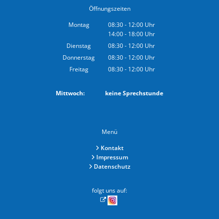
Öffnungszeiten
Montag
08:30
-
12:00
Uhr
14:00
-
18:00
Von 08:30 bis 12:00 Uhr
Uhr
Von 14:00 bis 18:00 Uhr
Dienstag
08:30
-
12:00
Uhr
Von 08:30 bis 12:00 Uhr
Donnerstag
08:30
-
12:00
Uhr
Von 08:30 bis 12:00 Uhr
Freitag
08:30
-
12:00
Uhr
Von 08:30 bis 12:00 Uhr
Mittwoch: keine Sprechstunde
Menü
Kontakt
Impressum
Datenschutz
folgt uns auf: