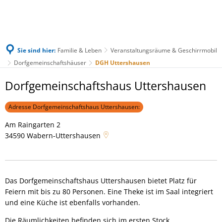
Sie sind hier:
Familie & Leben
Veranstaltungsräume & Geschirrmobil
Dorfgemeinschaftshäuser
DGH Uttershausen
DGH
Dorfgemeinschaftshaus Uttershausen
Uttershausen
Adresse Dorfgemeinschaftshaus Uttershausen:
Am Raingarten 2
34590
Wabern-Uttershausen
Das Dorfgemeinschaftshaus Uttershausen bietet Platz für
Feiern mit bis zu 80 Personen. Eine Theke ist im Saal integriert
und eine Küche ist ebenfalls vorhanden.
Die Räumlichkeiten befinden sich im ersten Stock.