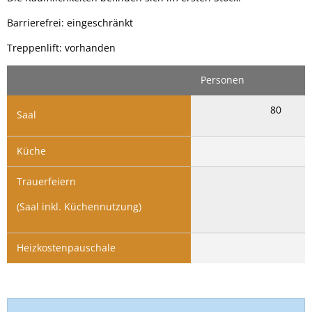
Barrierefrei: eingeschränkt
Treppenlift: vorhanden
Personen
80
Saal
Küche
Trauerfeiern
(Saal inkl. Küchennutzung)
Heizkostenpauschale