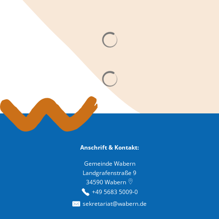
Suchergebnisse werden gelad
Suchergebnisse werden gelad
Anschrift & Kontakt:
Gemeinde Wabern
Landgrafenstraße 9
34590
Wabern
+49 5683 5009-0
sekretariat@wabern.de