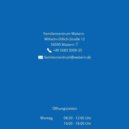
Familienzentrum Wabern
Familienzentrum Wabern
Wilhelm-Dillich-Straße 12
34590
Wabern
+49 5683 5009-35
familienzentrum@wabern.de
Öffnungszeiten
Montag
08:30
-
12:00
Uhr
14:00
-
18:00
Von 08:30 bis 12:00 Uhr
Uhr
Von 14:00 bis 18:00 Uhr