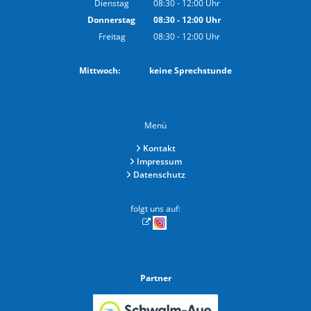
Dienstag
08:30
-
12:00
Uhr
Von 08:30 bis 12:00 Uhr
Donnerstag
08:30
-
12:00
Uhr
Von 08:30 bis 12:00 Uhr
Freitag
08:30
-
12:00
Uhr
Von 08:30 bis 12:00 Uhr
Mittwoch: keine Sprechstunde
Menü
Kontakt
Impressum
Datenschutz
folgt uns auf:
Partner