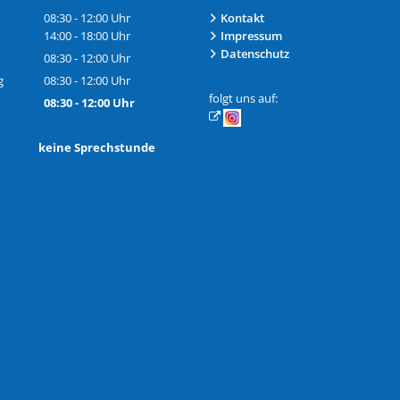
08:30
-
12:00
Uhr
Kontakt
Von 08:30 bis 12:00 Uhr
14:00
-
18:00
Uhr
Impressum
Von 14:00 bis 18:00 Uhr
Datenschutz
08:30
-
12:00
Uhr
Von 08:30 bis 12:00 Uhr
g
08:30
-
12:00
Uhr
Von 08:30 bis 12:00 Uhr
folgt uns auf:
08:30
-
12:00
Uhr
Von 08:30 bis 12:00 Uhr
h: keine Sprechstunde