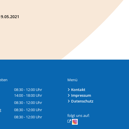
19.05.2021
iten
Menü
08:30
-
12:00
Uhr
Kontakt
Von 08:30 bis 12:00 Uhr
14:00
-
18:00
Uhr
Impressum
Von 14:00 bis 18:00 Uhr
Datenschutz
08:30
-
12:00
Uhr
Von 08:30 bis 12:00 Uhr
g
08:30
-
12:00
Uhr
Von 08:30 bis 12:00 Uhr
folgt uns auf:
08:30
-
12:00
Uhr
Von 08:30 bis 12:00 Uhr