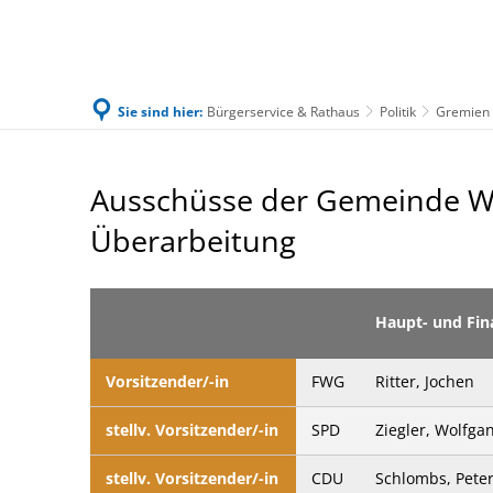
Sie sind hier:
Bürgerservice & Rathaus
Politik
Gremien
Familie & Leben
Bürgerservice & Ratha
Ausschüsse
Ausschüsse der Gemeinde Wab
Überarbeitung
Haupt- und Fin
Vorsitzender/-in
FWG
Ritter, Jochen
stellv. Vorsitzender/-in
SPD
Ziegler, Wolfga
stellv. Vorsitzender/-in
CDU
Schlombs, Pete