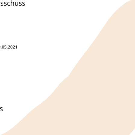
usschuss
9.05.2021
s