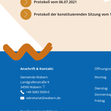
Protokoll vom 06.07.2021
Protokoll der konstituierenden Sitzung vom 
Anschrift & Kontakt:
Öffnungsze
Gemeinde Wabern
Montag
Landgrafenstraße 9
34590
Wabern
Dienstag
+49 5683 5009-0
Donnersta
sekretariat@wabern.de
Freitag