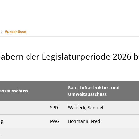
Ausschüsse
us
Freizeit & Tourismus
Wirtschaft & Handel
ern der Legislaturperiode 2026 bis
Bau-, Infrastruktur- und
anzausschuss
Umweltausschuss
SPD
Waldeck, Samuel
ng
FWG
Hohmann, Fred
r