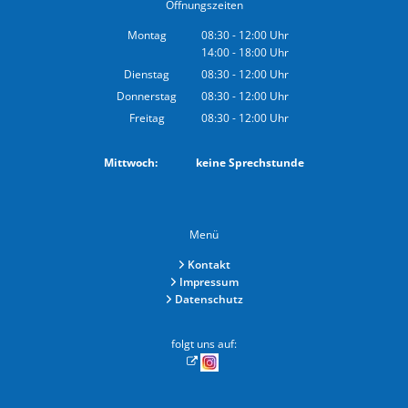
Öffnungszeiten
Montag
08:30
-
12:00
Uhr
14:00
-
18:00
Von 08:30 bis 12:00 Uhr
Uhr
Von 14:00 bis 18:00 Uhr
Dienstag
08:30
-
12:00
Uhr
Von 08:30 bis 12:00 Uhr
Donnerstag
08:30
-
12:00
Uhr
Von 08:30 bis 12:00 Uhr
Freitag
08:30
-
12:00
Uhr
Von 08:30 bis 12:00 Uhr
Mittwoch: keine Sprechstunde
Menü
Kontakt
Impressum
Datenschutz
folgt uns auf: