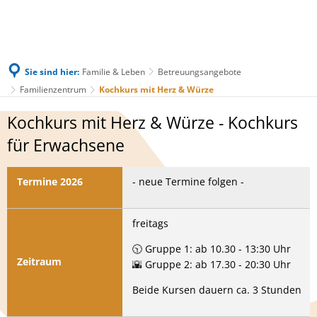
Sie sind hier:
Familie & Leben
Betreuungsangebote
Familienzentrum
Kochkurs mit Herz & Würze
Kochkurs
Kochkurs mit Herz & Würze - Kochkurs
mit
für Erwachsene
Herz
Termine 2026
- neue Termine folgen -
&
Würze
freitags
🕥 Gruppe 1: ab 10.30 - 13:30 Uhr
Zeitraum
🌇 Gruppe 2: ab 17.30 - 20:30 Uhr
Beide Kursen dauern ca. 3 Stunden