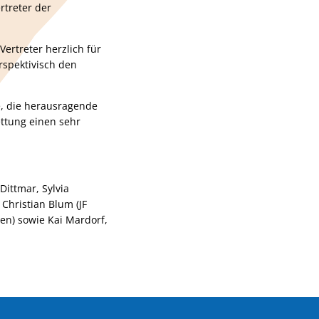
rtreter der
ertreter herzlich für
rspektivisch den
e, die herausragende
ettung einen sehr
ittmar, Sylvia
 Christian Blum (JF
en) sowie Kai Mardorf,