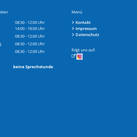
iten
Menü
08:30
-
12:00
Uhr
Kontakt
Von 08:30 bis 12:00 Uhr
14:00
-
18:00
Uhr
Impressum
Von 14:00 bis 18:00 Uhr
Datenschutz
08:30
-
12:00
Uhr
Von 08:30 bis 12:00 Uhr
g
08:30
-
12:00
Uhr
Von 08:30 bis 12:00 Uhr
folgt uns auf:
08:30
-
12:00
Uhr
Von 08:30 bis 12:00 Uhr
h: keine Sprechstunde