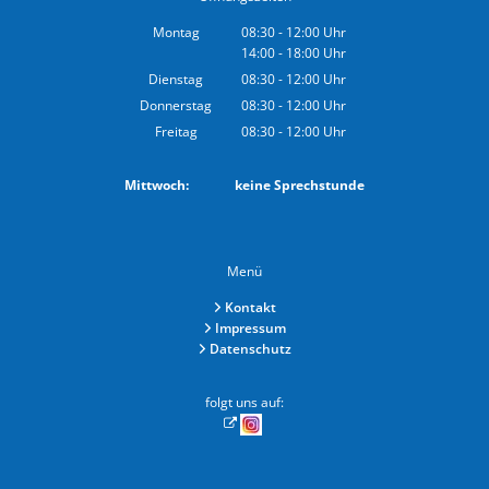
Montag
08:30
-
12:00
Uhr
14:00
-
18:00
Von 08:30 bis 12:00 Uhr
Uhr
Von 14:00 bis 18:00 Uhr
Dienstag
08:30
-
12:00
Uhr
Von 08:30 bis 12:00 Uhr
Donnerstag
08:30
-
12:00
Uhr
Von 08:30 bis 12:00 Uhr
Freitag
08:30
-
12:00
Uhr
Von 08:30 bis 12:00 Uhr
Mittwoch: keine Sprechstunde
Menü
Kontakt
Impressum
Datenschutz
folgt uns auf: