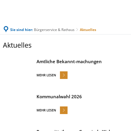
Sie sind hier:
Bürgerservice & Rathaus
Aktuelles
Aktuelles
Aktuelles
Amtliche Bekannt-machungen
MEHR LESEN
Kommunalwahl 2026
MEHR LESEN