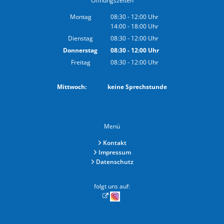
Öffnungszeiten
Montag
08:30
-
12:00
Uhr
14:00
-
18:00
Von 08:30 bis 12:00 Uhr
Uhr
Von 14:00 bis 18:00 Uhr
Dienstag
08:30
-
12:00
Uhr
Von 08:30 bis 12:00 Uhr
Donnerstag
08:30
-
12:00
Uhr
Von 08:30 bis 12:00 Uhr
Freitag
08:30
-
12:00
Uhr
Von 08:30 bis 12:00 Uhr
Mittwoch: keine Sprechstunde
Menü
Kontakt
Impressum
Datenschutz
folgt uns auf: