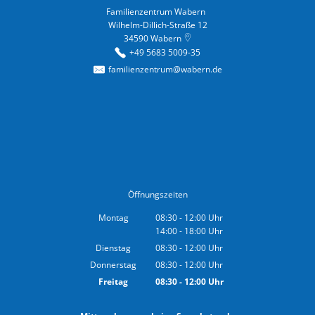
Familienzentrum Wabern
Familienzentrum Wabern
Wilhelm-Dillich-Straße 12
34590
Wabern
+49 5683 5009-35
familienzentrum@wabern.de
Öffnungszeiten
Montag
08:30
-
12:00
Uhr
14:00
-
18:00
Von 08:30 bis 12:00 Uhr
Uhr
Von 14:00 bis 18:00 Uhr
Dienstag
08:30
-
12:00
Uhr
Von 08:30 bis 12:00 Uhr
Donnerstag
08:30
-
12:00
Uhr
Von 08:30 bis 12:00 Uhr
Freitag
08:30
-
12:00
Uhr
Von 08:30 bis 12:00 Uhr