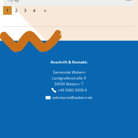
~ 51 KB
1
2
3
4
Anschrift & Kontakt:
Gemeinde Wabern
Landgrafenstraße 9
34590
Wabern
+49 5683 5009-0
sekretariat@wabern.de