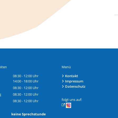
iten
Menü
08:30
-
12:00
Uhr
Kontakt
Von 08:30 bis 12:00 Uhr
14:00
-
18:00
Uhr
Impressum
Von 14:00 bis 18:00 Uhr
Datenschutz
08:30
-
12:00
Uhr
Von 08:30 bis 12:00 Uhr
g
08:30
-
12:00
Uhr
Von 08:30 bis 12:00 Uhr
folgt uns auf:
08:30
-
12:00
Uhr
Von 08:30 bis 12:00 Uhr
h: keine Sprechstunde