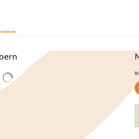
Verbände
us
Freizeit & Tourismus
Wirtschaft & Handel
bern
N
Bi