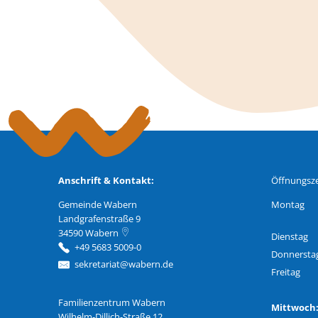
Anschrift & Kontakt:
Öffnungsze
Gemeinde Wabern
Montag
Landgrafenstraße 9
34590
Wabern
Dienstag
+49 5683 5009-0
Donnersta
sekretariat@wabern.de
Freitag
Familienzentrum Wabern
Familienzentrum Wabern
Mittwoc
Wilhelm-Dillich-Straße 12