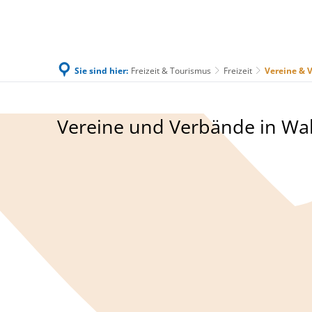
Sie sind hier:
Freizeit & Tourismus
Freizeit
Vereine & 
Familie & Leben
Bürgerservice & Ratha
Vereine
Vereine und Verbände in Wa
&
Verbände