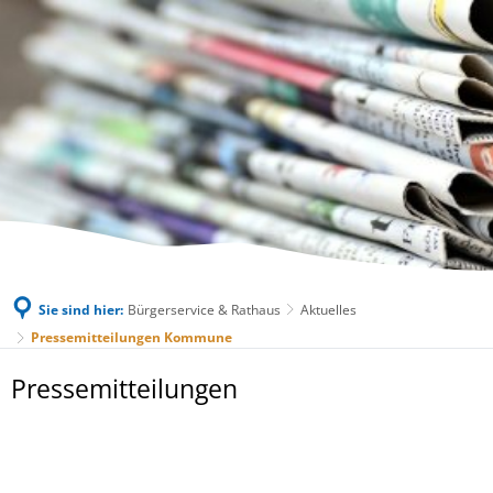
Sie sind hier:
Bürgerservice & Rathaus
Aktuelles
Pressemitteilungen Kommune
Pressemitteilungen
Pressemitteilungen
Kommune