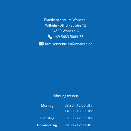
Familienzentrum Wabern
Familienzentrum Wabern
Wilhelm-Dillich-Straße 12
34590
Wabern
+49 5683 5009-35
familienzentrum@wabern.de
Öffnungszeiten
Montag
08:30
-
12:00
Uhr
14:00
-
18:00
Von 08:30 bis 12:00 Uhr
Uhr
Von 14:00 bis 18:00 Uhr
Dienstag
08:30
-
12:00
Uhr
Von 08:30 bis 12:00 Uhr
Donnerstag
08:30
-
12:00
Uhr
Von 08:30 bis 12:00 Uhr