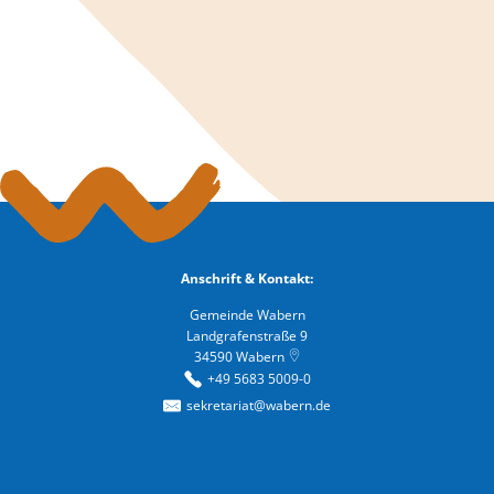
Anschrift & Kontakt:
Gemeinde Wabern
Landgrafenstraße 9
34590
Wabern
+49 5683 5009-0
sekretariat@wabern.de