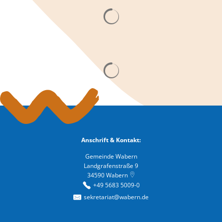
Suchergebnisse werden gelad
Suchergebnisse werden gelad
Anschrift & Kontakt:
Gemeinde Wabern
Landgrafenstraße 9
34590
Wabern
+49 5683 5009-0
sekretariat@wabern.de