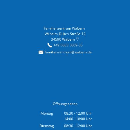
Familienzentrum Wabern
Familienzentrum Wabern
Wilhelm-Dillich-Straße 12
34590
Wabern
+49 5683 5009-35
familienzentrum@wabern.de
Öffnungszeiten
Montag
08:30
-
12:00
Uhr
14:00
-
18:00
Von 08:30 bis 12:00 Uhr
Uhr
Von 14:00 bis 18:00 Uhr
Dienstag
08:30
-
12:00
Uhr