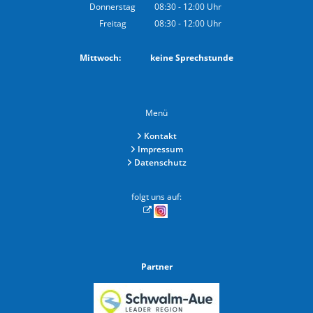
Von 08:30 bis 12:00 Uhr
Donnerstag
08:30
-
12:00
Uhr
Von 08:30 bis 12:00 Uhr
Freitag
08:30
-
12:00
Uhr
Von 08:30 bis 12:00 Uhr
Mittwoch: keine Sprechstunde
Menü
Kontakt
Impressum
Datenschutz
folgt uns auf:
Partner