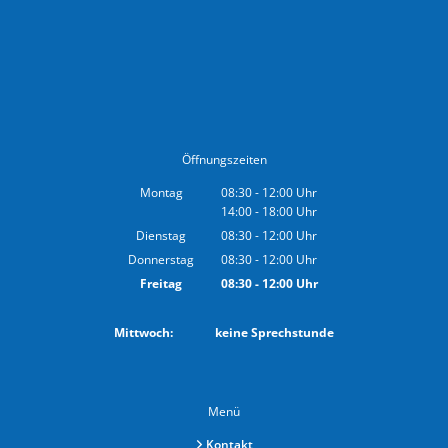
Öffnungszeiten
Montag
08:30
-
12:00
Uhr
14:00
-
18:00
Von 08:30 bis 12:00 Uhr
Uhr
Von 14:00 bis 18:00 Uhr
Dienstag
08:30
-
12:00
Uhr
Von 08:30 bis 12:00 Uhr
Donnerstag
08:30
-
12:00
Uhr
Von 08:30 bis 12:00 Uhr
Freitag
08:30
-
12:00
Uhr
Von 08:30 bis 12:00 Uhr
Mittwoch: keine Sprechstunde
Menü
Kontakt