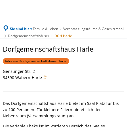
Sie sind hier:
Familie & Leben
Veranstaltungsräume & Geschirrmobil
Dorfgemeinschaftshäuser
DGH Harle
DGH
Dorfgemeinschaftshaus Harle
Harle
Adresse Dorfgemeinschaftshaus Harle:
Gensunger Str. 2
34590
Wabern-Harle
Das Dorfgemeinschaftshaus Harle bietet im Saal Platz für bis
zu 100 Personen. Für kleinere Feiern bietet sich der
Nebenraum (Versammlungsraum) an.
Die variable Theke ist im vorderen Bereich des Saales