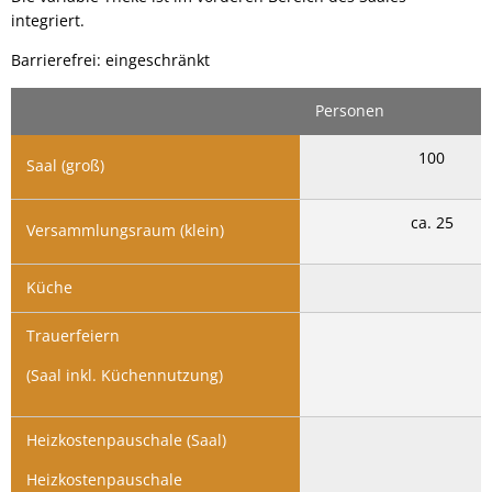
integriert.
Barrierefrei: eingeschränkt
Personen
100
Saal (groß)
ca. 25
Versammlungsraum (klein)
Küche
Trauerfeiern
(Saal inkl. Küchennutzung)
Heizkostenpauschale (Saal)
Heizkostenpauschale