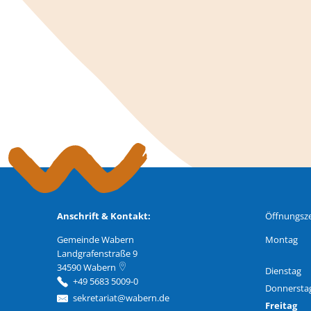
Anschrift & Kontakt:
Öffnungsze
Gemeinde Wabern
Montag
Landgrafenstraße 9
34590
Wabern
Dienstag
+49 5683 5009-0
Donnersta
sekretariat@wabern.de
Freitag