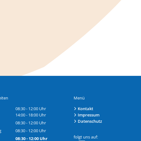
iten
Menü
08:30
-
12:00
Uhr
Kontakt
Von 08:30 bis 12:00 Uhr
14:00
-
18:00
Uhr
Impressum
Von 14:00 bis 18:00 Uhr
Datenschutz
08:30
-
12:00
Uhr
Von 08:30 bis 12:00 Uhr
g
08:30
-
12:00
Uhr
Von 08:30 bis 12:00 Uhr
folgt uns auf:
08:30
-
12:00
Uhr