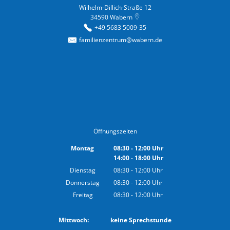
Wilhelm-Dillich-Straße 12
34590
Wabern
+49 5683 5009-35
familienzentrum@wabern.de
Öffnungszeiten
Montag
08:30
-
12:00
Uhr
14:00
-
18:00
Von 08:30 bis 12:00 Uhr
Uhr
Von 14:00 bis 18:00 Uhr
Dienstag
08:30
-
12:00
Uhr
Von 08:30 bis 12:00 Uhr
Donnerstag
08:30
-
12:00
Uhr
Von 08:30 bis 12:00 Uhr
Freitag
08:30
-
12:00
Uhr
Von 08:30 bis 12:00 Uhr
Mittwoch: keine Sprechstunde