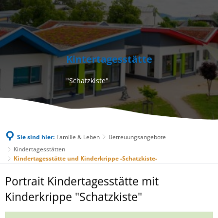
Kintertagesstätte
"Schatzkiste"
Sie sind hier:
Familie & Leben
Betreuungsangebote
Kindertagesstätten
Kindertagesstätte und Kinderkrippe -Schatzkiste-
Kindertagesstätte
Portrait Kindertagesstätte mit
und
Kinderkrippe "Schatzkiste"
Kinderkrippe