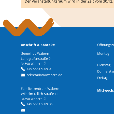
Der Veranstaltungsraum wird in der Zeit vom 30.12. b
Anschrift & Kontakt:
Öffnungsze
Gemeinde Wabern
Montag
Landgrafenstraße 9
34590
Wabern
Dienstag
+49 5683 5009-0
Donnersta
sekretariat@wabern.de
Freitag
Familienzentrum Wabern
Familienzentrum Wabern
Mittwoc
Wilhelm-Dillich-Straße 12
34590
Wabern
+49 5683 5009-35