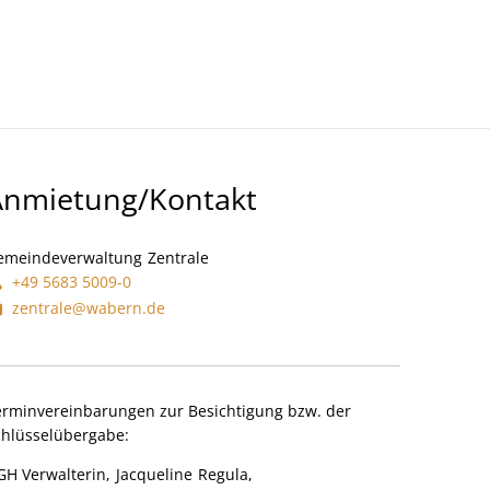
Kultur- Termine - Veranstaltungen
Anmietung/Kontakt
emeindeverwaltung
Zentrale
Gemeindeverwaltung Zentrale
+49 5683 5009-0
zentrale@wabern.de
erminvereinbarungen zur Besichtigung bzw. der
chlüsselübergabe:
GH Verwalterin,
Jacqueline
Regula,
DGH Verwalterin, Jacqueline Re