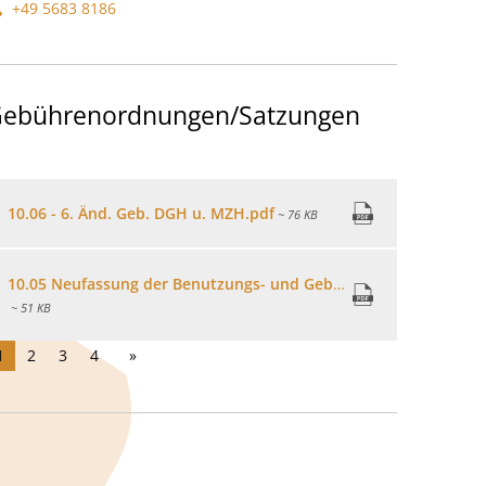
+49 5683 8186
ebührenordnungen/Satzungen
10.06 - 6. Änd. Geb. DGH u. MZH.pdf
~ 76 KB
10.05 Neufassung der Benutzungs- und Gebührenordnung.pdf
~ 51 KB
1
2
3
4