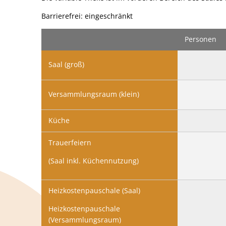
Barrierefrei: eingeschränkt
Personen
Saal (groß)
Versammlungsraum (klein)
Küche
Trauerfeiern
(Saal inkl. Küchennutzung)
Heizkostenpauschale (Saal)
Heizkostenpauschale
(Versammlungsraum)