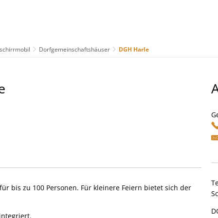
schirrmobil
Dorfgemeinschaftshäuser
DGH Harle
us
Freizeit & Tourismus
Wirtschaft & Handel
e
G
T
ür bis zu 100 Personen. Für kleinere Feiern bietet sich der
S
D
ntegriert.