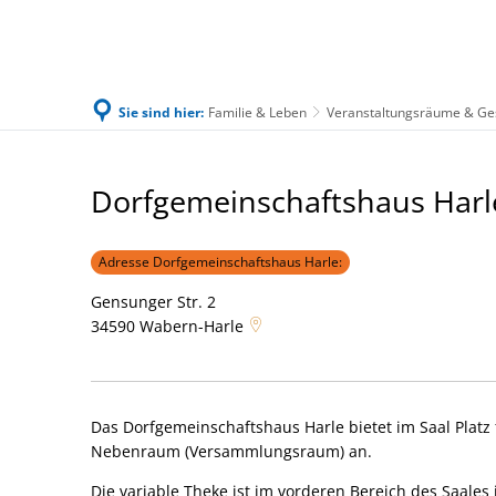
Sie sind hier:
Familie & Leben
Veranstaltungsräume & Ge
Familie & Leben
Bürgerservice & Ratha
DGH
Dorfgemeinschaftshaus Harl
Harle
Adresse Dorfgemeinschaftshaus Harle:
Gensunger Str. 2
34590
Wabern-Harle
Das Dorfgemeinschaftshaus Harle bietet im Saal Platz f
Nebenraum (Versammlungsraum) an.
Die variable Theke ist im vorderen Bereich des Saales i