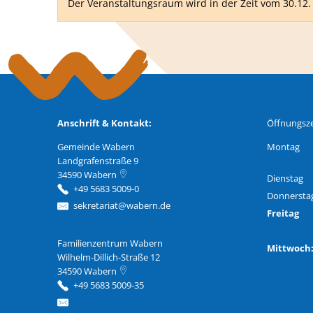
Der Veranstaltungsraum wird in der Zeit vom 30.12. b
Anschrift & Kontakt:
Öffnungsze
Gemeinde Wabern
Montag
Landgrafenstraße 9
34590
Wabern
Dienstag
+49 5683 5009-0
Donnersta
sekretariat@wabern.de
Freitag
Familienzentrum Wabern
Familienzentrum Wabern
Mittwoc
Wilhelm-Dillich-Straße 12
34590
Wabern
+49 5683 5009-35