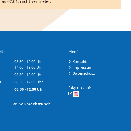
is 02.01. nicht vermietet.
iten
Menü
08:30
-
12:00
Uhr
Kontakt
Von 08:30 bis 12:00 Uhr
14:00
-
18:00
Uhr
Impressum
Von 14:00 bis 18:00 Uhr
Datenschutz
08:30
-
12:00
Uhr
Von 08:30 bis 12:00 Uhr
g
08:30
-
12:00
Uhr
Von 08:30 bis 12:00 Uhr
folgt uns auf:
08:30
-
12:00
Uhr
Von 08:30 bis 12:00 Uhr
h: keine Sprechstunde