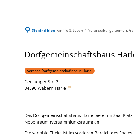
Sie sind hier:
Familie & Leben
Veranstaltungsräume & Ge
Familie & Leben
Bürgerservice & Ratha
DGH
Dorfgemeinschaftshaus Harl
Harle
Adresse Dorfgemeinschaftshaus Harle:
Gensunger Str. 2
34590
Wabern-Harle
Das Dorfgemeinschaftshaus Harle bietet im Saal Platz f
Nebenraum (Versammlungsraum) an.
Die variable Theke ist im vorderen Bereich des Saales i