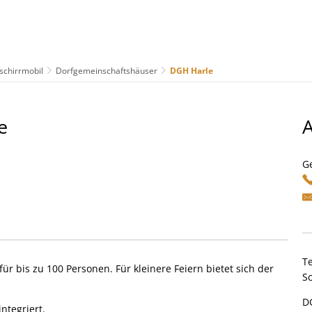
schirrmobil
Dorfgemeinschaftshäuser
DGH Harle
us
Freizeit & Tourismus
Wirtschaft & Handel
e
G
T
ür bis zu 100 Personen. Für kleinere Feiern bietet sich der
S
D
ntegriert.