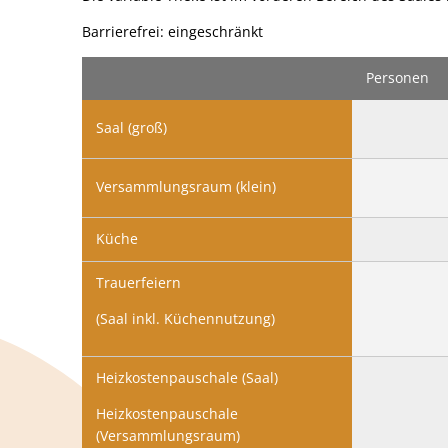
Barrierefrei: eingeschränkt
Personen
Saal (groß)
Versammlungsraum (klein)
Küche
Trauerfeiern
(Saal inkl. Küchennutzung)
Heizkostenpauschale (Saal)
Heizkostenpauschale
(Versammlungsraum)