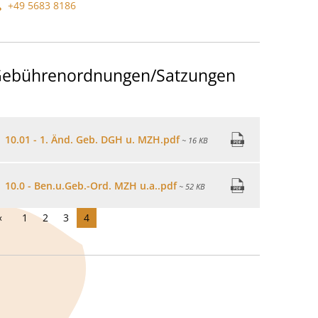
+49 5683 8186
ebührenordnungen/Satzungen
10.01 - 1. Änd. Geb. DGH u. MZH.pdf
~ 16 KB
10.0 - Ben.u.Geb.-Ord. MZH u.a..pdf
~ 52 KB
1
2
3
4