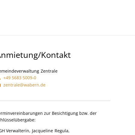
Kultur- Termine - Veranstaltungen
Anmietung/Kontakt
emeindeverwaltung
Zentrale
Gemeindeverwaltung Zentrale
+49 5683 5009-0
zentrale@wabern.de
erminvereinbarungen zur Besichtigung bzw. der
chlüsselübergabe:
GH Verwalterin,
Jacqueline
Regula,
DGH Verwalterin, Jacqueline Re