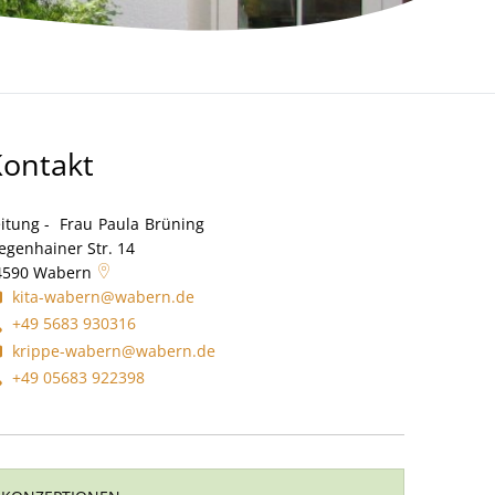
Kontakt
itung -
Frau
Paula
Brüning
Leitung - Frau Paula Brüning
egenhainer Str. 14
4590
Wabern
kita-wabern@wabern.de
+49 5683 930316
krippe-wabern@wabern.de
+49 05683 922398