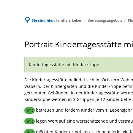
Sie sind hier:
Familie & Leben
Betreuungsangebote
Ki
Kindertagesstätte
Portrait Kindertagesstätte m
und
Kinderkrippe
Kindertagesstätte mit Kinderkrippe
"Storchenwiese"
Die Kindertagesstätte befindet sich im Ortskern Wa
Wabern. Der Kindergarten und die Kinderkrippe befi
getrennten Gebäuden. In der Kindertagesstätte werde
Kinderkrippe werden in 3 Gruppen je 12 Kinder betreu
betreuen und fördern Kinder vom 1. Lebensjahr b
WIR
legen Wert auf eine wertschätzende und vertrau
WIR
möchten Kinder ermutigen, sich neugierig, vielfä
WIR