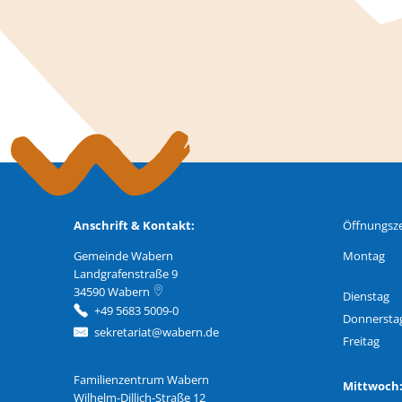
Anschrift & Kontakt:
Öffnungsze
Gemeinde Wabern
Montag
Landgrafenstraße 9
34590
Wabern
Dienstag
+49 5683 5009-0
Donnersta
sekretariat@wabern.de
Freitag
Familienzentrum Wabern
Familienzentrum Wabern
Mittwoc
Wilhelm-Dillich-Straße 12