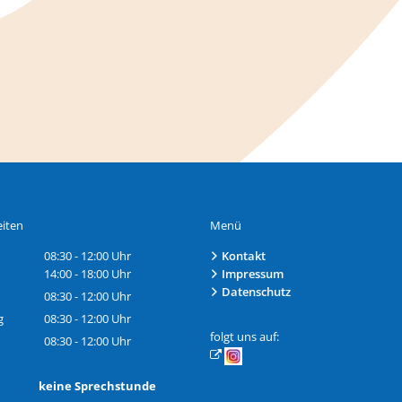
iten
Menü
08:30
-
12:00
Uhr
Kontakt
Von 08:30 bis 12:00 Uhr
14:00
-
18:00
Uhr
Impressum
Von 14:00 bis 18:00 Uhr
Datenschutz
08:30
-
12:00
Uhr
Von 08:30 bis 12:00 Uhr
g
08:30
-
12:00
Uhr
Von 08:30 bis 12:00 Uhr
folgt uns auf:
08:30
-
12:00
Uhr
Von 08:30 bis 12:00 Uhr
h: keine Sprechstunde