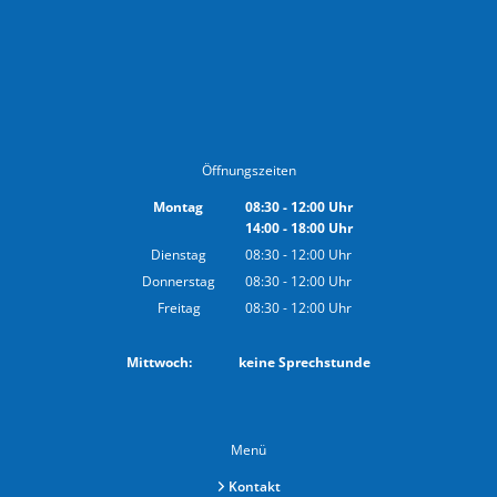
Öffnungszeiten
Montag
08:30
-
12:00
Uhr
14:00
-
18:00
Von 08:30 bis 12:00 Uhr
Uhr
Von 14:00 bis 18:00 Uhr
Dienstag
08:30
-
12:00
Uhr
Von 08:30 bis 12:00 Uhr
Donnerstag
08:30
-
12:00
Uhr
Von 08:30 bis 12:00 Uhr
Freitag
08:30
-
12:00
Uhr
Von 08:30 bis 12:00 Uhr
Mittwoch: keine Sprechstunde
Menü
Kontakt