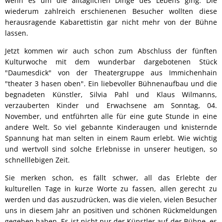
wenn es um die alltäglichen Dinge des Lebens ging. Die
wiederum zahlreich erschienenen Besucher wollten diese
herausragende Kabarettistin gar nicht mehr von der Bühne
lassen.
Jetzt kommen wir auch schon zum Abschluss der fünften
Kulturwoche mit dem wunderbar dargebotenen Stück
"Daumesdick" von der Theatergruppe aus Immichenhain
"theater 3 hasen oben". Ein liebevoller Bühnenaufbau und die
begnadeten Künstler, Silvia Pahl und Klaus Wilmanns,
verzauberten Kinder und Erwachsene am Sonntag, 04.
November, und entführten alle für eine gute Stunde in eine
andere Welt. So viel gebannte Kinderaugen und knisternde
Spannung hat man selten in einem Raum erlebt. Wie wichtig
und wertvoll sind solche Erlebnisse in unserer heutigen, so
schnelllebigen Zeit.
Sie merken schon, es fällt schwer, all das Erlebte der
kulturellen Tage in kurze Worte zu fassen, allen gerecht zu
werden und das auszudrücken, was die vielen, vielen Besucher
uns in diesem Jahr an positiven und schönen Rückmeldungen
gegeben haben. Es ist nicht nur der Künstler auf der Bühne, es