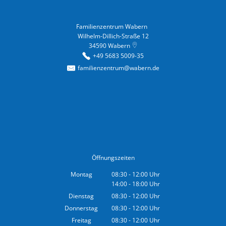
Familienzentrum Wabern
Familienzentrum Wabern
Wilhelm-Dillich-Straße 12
34590
Wabern
+49 5683 5009-35
familienzentrum@wabern.de
Öffnungszeiten
Montag
08:30
-
12:00
Uhr
14:00
-
18:00
Von 08:30 bis 12:00 Uhr
Uhr
Von 14:00 bis 18:00 Uhr
Dienstag
08:30
-
12:00
Uhr
Von 08:30 bis 12:00 Uhr
Donnerstag
08:30
-
12:00
Uhr
Von 08:30 bis 12:00 Uhr
Freitag
08:30
-
12:00
Uhr