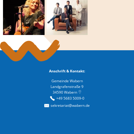
Anschrift & Kontakt:
Gemeinde Wabern
Landgrafenstraße 9
34590
Wabern
+49 5683 5009-0
sekretariat@wabern.de