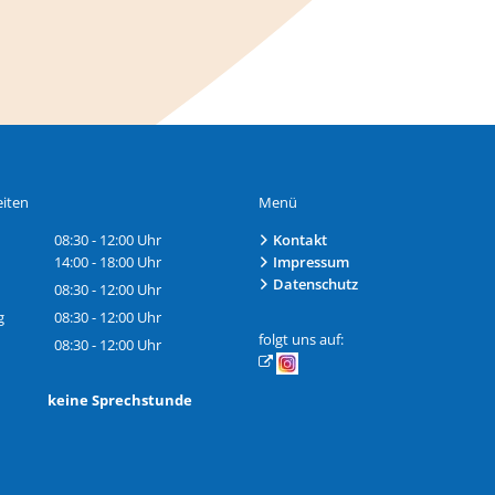
iten
Menü
08:30
-
12:00
Uhr
Kontakt
Von 08:30 bis 12:00 Uhr
14:00
-
18:00
Uhr
Impressum
Von 14:00 bis 18:00 Uhr
Datenschutz
08:30
-
12:00
Uhr
Von 08:30 bis 12:00 Uhr
g
08:30
-
12:00
Uhr
Von 08:30 bis 12:00 Uhr
folgt uns auf:
08:30
-
12:00
Uhr
Von 08:30 bis 12:00 Uhr
h: keine Sprechstunde