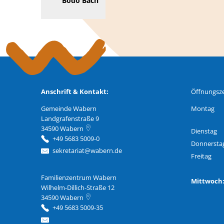
Bodo Bach
Anschrift & Kontakt:
Öffnungsze
Gemeinde Wabern
Montag
Landgrafenstraße 9
34590
Wabern
Dienstag
+49 5683 5009-0
Donnersta
sekretariat@wabern.de
Freitag
Familienzentrum Wabern
Familienzentrum Wabern
Mittwoc
Wilhelm-Dillich-Straße 12
34590
Wabern
+49 5683 5009-35