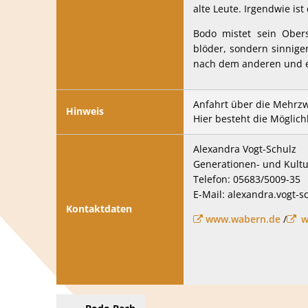
alte Leute. Irgendwie is
Bodo mistet sein Obers
blöder, sondern sinnig
nach dem anderen und er
Anfahrt über die Mehrzw
Hinweis
Hier besteht die Möglich
Alexandra Vogt-Schulz
Generationen- und Kultu
Telefon: 05683/5009-35
E-Mail: alexandra.vogt-
Kontaktdaten
www.wabern.de
/
w