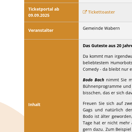
Ticketportal ab
Tickettoaster
09.09.2025
Gemeinde Wabern
Veranstalter
Das Guteste aus 20 Jahr
Da kommt man irgendwann
beliebtestem Humorbots
Comedy - da bleibt nur
Bodo Bach
nimmt Sie mi
Bühnenprogramme und pr
bisschen, das er sich d
Freuen Sie sich auf zwe
Inhalt
Gags und natürlich den
Bodo ist älter geworden
Tage hat er nicht mehr 
gern dazu. Zum Beispiel w