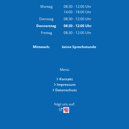
Montag
08:30
-
12:00
Uhr
14:00
-
18:00
Von 08:30 bis 12:00 Uhr
Uhr
Von 14:00 bis 18:00 Uhr
Dienstag
08:30
-
12:00
Uhr
Von 08:30 bis 12:00 Uhr
Donnerstag
08:30
-
12:00
Uhr
Von 08:30 bis 12:00 Uhr
Freitag
08:30
-
12:00
Uhr
Von 08:30 bis 12:00 Uhr
Mittwoch: keine Sprechstunde
Menü
Kontakt
Impressum
Datenschutz
folgt uns auf: