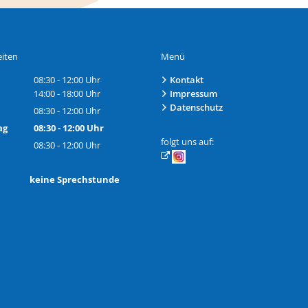
iten
Menü
08:30
-
12:00
Uhr
Kontakt
Von 08:30 bis 12:00 Uhr
14:00
-
18:00
Uhr
Impressum
Von 14:00 bis 18:00 Uhr
Datenschutz
08:30
-
12:00
Uhr
Von 08:30 bis 12:00 Uhr
ag
08:30
-
12:00
Uhr
Von 08:30 bis 12:00 Uhr
folgt uns auf:
08:30
-
12:00
Uhr
Von 08:30 bis 12:00 Uhr
h: keine Sprechstunde