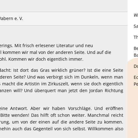
Wi
abern e. V.
S
T
rings. Mit frisch erlesener Literatur und neu
B
l kommen wir mal von der anderen Seite. Und auf die
Ba
wohl. Kommen wir doch eigentlich immer.
D
ht: Ist dort das Gras wirklich grüner? Ist die eine Seite
nderen Seite? Und was verbirgt sich im Dunkeln, wenn man
E
s macht die Artistin im Zirkuszelt, wenn sie doch eigentlich
P
nzen will? Und überquert man jetzt den Jordan Richtung
eine Antwort. Aber wir haben Vorschläge. Und eröffnen
 Bitte wenden! Das hilft oft schon weiter. Manchmal reicht
rung, um von der einen auf die andere Seite zu kommen.
nehin auch das Gegenteil von sich selbst. Willkommen also