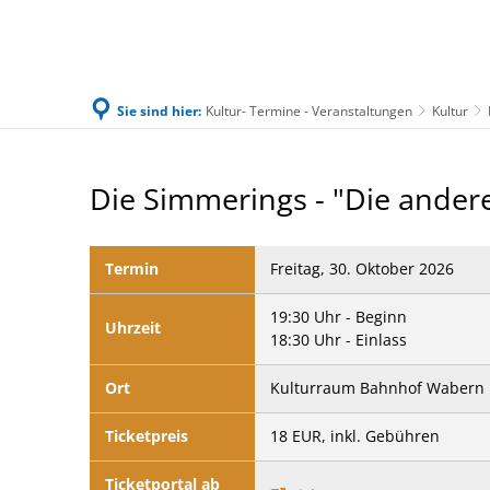
Sie sind hier:
Kultur- Termine - Veranstaltungen
Kultur
Familie & Leben
Bürgerservice & Ratha
30.10.26
Die Simmerings - "Die andere
-
Termin
Freitag, 30. Oktober 2026
Die
Simmerings
19:30 Uhr - Beginn
Uhrzeit
18:30 Uhr - Einlass
Ort
Kulturraum Bahnhof Wabern
Ticketpreis
18 EUR, inkl. Gebühren
Ticketportal ab