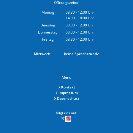
Öffnungszeiten
Montag
08:30
-
12:00
Uhr
14:00
-
18:00
Von 08:30 bis 12:00 Uhr
Uhr
Von 14:00 bis 18:00 Uhr
Dienstag
08:30
-
12:00
Uhr
Von 08:30 bis 12:00 Uhr
Donnerstag
08:30
-
12:00
Uhr
Von 08:30 bis 12:00 Uhr
Freitag
08:30
-
12:00
Uhr
Von 08:30 bis 12:00 Uhr
Mittwoch: keine Sprechstunde
Menü
Kontakt
Impressum
Datenschutz
folgt uns auf: