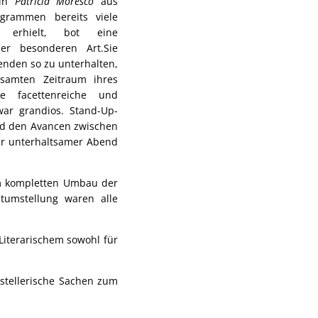
rin
Patricia Moresco
aus
ogrammen bereits viele
e erhielt, bot eine
er besonderen Art.Sie
senden so zu unterhalten,
samten Zeitraum ihres
re facettenreiche und
war grandios. Stand-Up-
und den Avancen zwischen
hr unterhaltsamer Abend
um kompletten Umbau der
itumstellung waren alle
 Literarischem sowohl für
ftstellerische Sachen zum