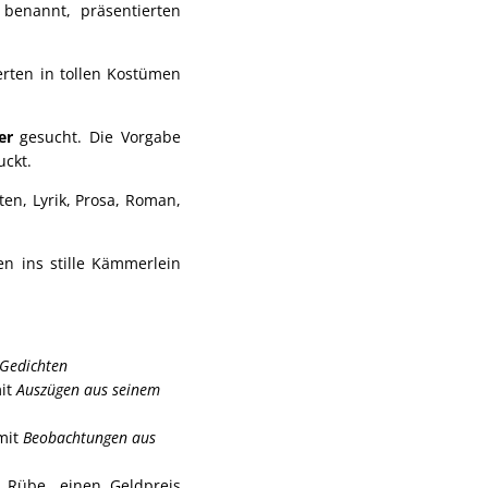
 benannt, präsentierten
erten in tollen Kostümen
er
gesucht. Die Vorgabe
uckt.
en, Lyrik, Prosa, Roman,
en ins stille Kämmerlein
Gedichten
mit
Auszügen aus seinem
 mit
Beobachtungen aus
e Rübe, einen Geldpreis