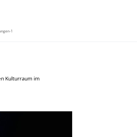
tungen-1
Kultur- Termine - Veranstaltungen
en Kulturraum im