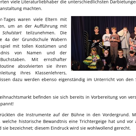
rten viele Literaturliebhaber die unterschiedlichsten Darbietunge
ranstaltung machten.
ur-Tages waren viele Eltern mit
en, um an der Aufführung mit
chulstart
teilzunehmen. Die
se 4a der Grundschule Wabern
uspiel mit tollen Kostümen und
ändnis von Namen und der
Buchstaben. Mit ernsthafter
outine absolvierten sie ihren
leitung ihres Klassenlehrers,
issen dazu werden ebenso eigenständig im Unterricht von den S
ihnachtsmarkt befinden sie sich bereits in Vorbereitung von ver
spannt!
 rückten die Instrumente auf der Bühne in den Vordergrund. M
, welche historische Bewandtnis eine Trichtergeige hat und vor a
d sie bezeichnet; diesem Eindruck wird sie wohlwollend gerecht.