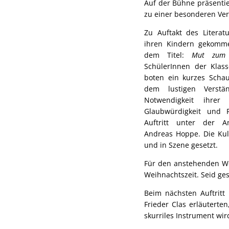
Auf der Bühne präsentie
zu einer besonderen Ve
Zu Auftakt des Literat
ihren Kindern gekomm
dem Titel:
Mut zum S
SchülerInnen der Klas
boten ein kurzes Scha
dem lustigen Verst
Notwendigkeit ihrer 
Glaubwürdigkeit und R
Auftritt unter der An
Andreas Hoppe. Die Kul
und in Szene gesetzt.
Für den anstehenden We
Weihnachtszeit. Seid ge
Beim nächsten Auftritt
Frieder Clas erläuterten
skurriles Instrument wir