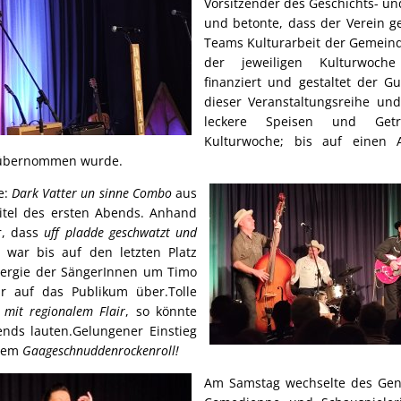
Vorsitzender des Geschichts- un
und betonte, dass der Verein ge
Teams Kulturarbeit der Gemein
der jeweiligen Kulturwoche 
finanziert und gestaltet der 
dieser Veranstaltungsreihe un
leckere Speisen und Get
Kulturwoche; bis auf einen
r übernommen wurde.
e:
Dark Vatter un sinne Combo
aus
Titel des ersten Abends. Anhand
r, dass
uff pladde geschwatzt und
 war bis auf den letzten Platz
nergie der SängerInnen um Timo
ar auf das Publikum über.Tolle
 mit regionalem Flair
, so könnte
ends lauten.Gelungener Einstieg
 dem
Gaageschnuddenrockenroll!
Am Samstag wechselte des Ge