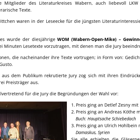
ie Mitglieder des Literaturkreises Wabern, auch liebevoll LKW
rarische Texte.
ttchen waren in der Leseecke für die jüngsten Literaturinteressi
es wurde der diesjährige
WOM (Wabern-Open-Mike) – Gewinn
drei Minuten Lesetexte vorzutragen, mit denen man die Jury beeindr
onen, die nacheinander ihre Texte vortrugen; in Form von: Gedicht
Gusto.
 aus dem Publikum rekrutierte Jury zog sich mit ihren Eindrück
ei Preisträger aus.
llvertretend für die Jury die Begründungen der Wahl vor:
Preis ging an Detlef Zesny mit
Preis ging an Andreas Köthe 
Buch: Hauptsache Schiebedach
Preis ging an Ulrich Hohlbein
Damaskus, Syrien
Sie alle erhielten die Gläsern