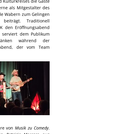
d Kulturkreises die Gäste
rne als Mitgestalter des
de Wabern zum Gelingen
beiträgt. Traditionell
GuK den Eröffnungsabend
d serviert dem Publikum
ränken während der
 Abend, der vom Team
nre von
Musik zu Comedy
.