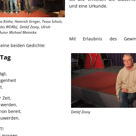
und eine Urkunde.
as Köthe, Heinrich Gröger, Tessa Schulz,
s WOM´s), Detlef Zesny, Ulrich
Autor Michael Meinicke.
Mit Erlaubnis des Gewin
 seine beiden Gedichte:
 Tag
ägt,
ngenheit
t.
 Zeit,
 werden,
 schon bereit,
Detlef Zesny
szuwerden.
T!
er morgen.