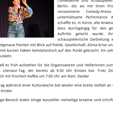
Comedienne und Schauspiele
Berlin, die als mit ihren Pr
renommierte Comedy-Preis
unterhaltsame Performance d
schaffte es, in Kürze, alle Anwe
dass durchgängig für den ge
Auftritts gelacht wurde. Ih
schauspielerische Darbietung 
lgenaue Pointen mit Blick auf Politik, Gesellschaft, Klima-Krise 
it kurzen Fakten komödiantisch auf den Punkt gebracht. Ein se
uskeln.
ß es früh aufstehen für die Organisatoren und HelferInnen z
 Literatur-Tag, der bereits ab 9:30 Uhr Einlass bot. Trotz Ze
ich mit frischem Kaffee um 7:00 Uhr am Start. Danke!
-Tag während einer Kulturwoche bot wieder eine breite Vielfalt an
 Kinder.
e-Bereich boten einige Aussteller vielseitige kreative und schri