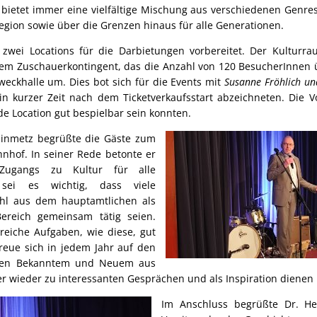
 bietet immer eine vielfältige Mischung aus verschiedenen Genres
egion sowie über die Grenzen hinaus für alle Generationen.
zwei Locations für die Darbietungen vorbereitet. Der Kultur
em Zuschauerkontingent, das die Anzahl von 120 BesucherInnen ü
eckhalle um. Dies bot sich für die Events mit
Susanne Fröhlich un
in kurzer Zeit nach dem Ticketverkaufsstart abzeichneten. Die V
de Location gut bespielbar sein konnten.
einmetz begrüßte die Gäste zum
nhof. In seiner Rede betonte er
 Zugangs zu Kultur für alle
 sei es wichtig, dass viele
ohl aus dem hauptamtlichen als
ereich gemeinsam tätig seien.
eiche Aufgaben, wie diese, gut
freue sich in jedem Jahr auf den
hen Bekanntem und Neuem aus
 wieder zu interessanten Gesprächen und als Inspiration dienen
Im Anschluss begrüßte Dr. H