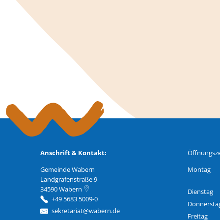
Anschrift & Kontakt:
Öffnungsze
Gemeinde Wabern
Montag
Landgrafenstraße 9
34590
Wabern
Dienstag
+49 5683 5009-0
Donnersta
sekretariat@wabern.de
Freitag