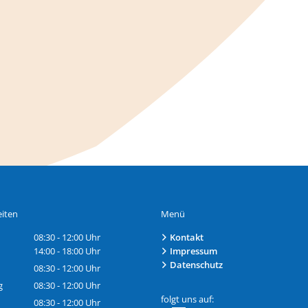
iten
Menü
08:30
-
12:00
Uhr
Kontakt
Von 08:30 bis 12:00 Uhr
14:00
-
18:00
Uhr
Impressum
Von 14:00 bis 18:00 Uhr
Datenschutz
08:30
-
12:00
Uhr
Von 08:30 bis 12:00 Uhr
g
08:30
-
12:00
Uhr
Von 08:30 bis 12:00 Uhr
folgt uns auf:
08:30
-
12:00
Uhr