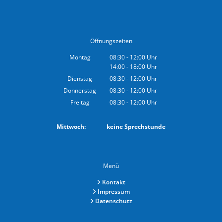
Öffnungszeiten
Montag
08:30
-
12:00
Uhr
14:00
-
18:00
Von 08:30 bis 12:00 Uhr
Uhr
Von 14:00 bis 18:00 Uhr
Dienstag
08:30
-
12:00
Uhr
Von 08:30 bis 12:00 Uhr
Donnerstag
08:30
-
12:00
Uhr
Von 08:30 bis 12:00 Uhr
Freitag
08:30
-
12:00
Uhr
Von 08:30 bis 12:00 Uhr
Mittwoch: keine Sprechstunde
Menü
Kontakt
Impressum
Datenschutz