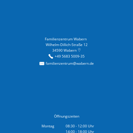
Familienzentrum Wabern
Familienzentrum Wabern
Wilhelm-Dillich-Straße 12
34590
Wabern
+49 5683 5009-35
familienzentrum@wabern.de
Öffnungszeiten
Montag
08:30
-
12:00
Uhr
14:00
-
18:00
Von 08:30 bis 12:00 Uhr
Uhr