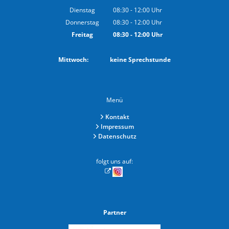
Von 14:00 bis 18:00 Uhr
Dienstag
08:30
-
12:00
Uhr
Von 08:30 bis 12:00 Uhr
Donnerstag
08:30
-
12:00
Uhr
Von 08:30 bis 12:00 Uhr
Freitag
08:30
-
12:00
Uhr
Von 08:30 bis 12:00 Uhr
Mittwoch: keine Sprechstunde
Menü
Kontakt
Impressum
Datenschutz
folgt uns auf:
Partner