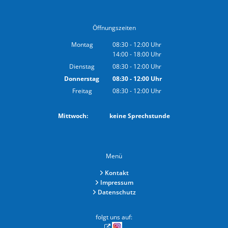
Öffnungszeiten
Montag
08:30
-
12:00
Uhr
14:00
-
18:00
Von 08:30 bis 12:00 Uhr
Uhr
Von 14:00 bis 18:00 Uhr
Dienstag
08:30
-
12:00
Uhr
Von 08:30 bis 12:00 Uhr
Donnerstag
08:30
-
12:00
Uhr
Von 08:30 bis 12:00 Uhr
Freitag
08:30
-
12:00
Uhr
Von 08:30 bis 12:00 Uhr
Mittwoch: keine Sprechstunde
Menü
Kontakt
Impressum
Datenschutz
folgt uns auf: