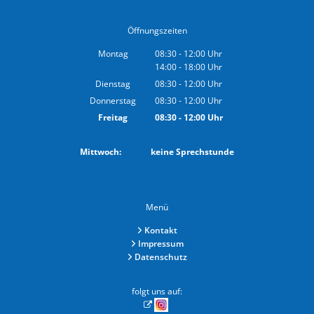
Öffnungszeiten
Montag
08:30
-
12:00
Uhr
14:00
-
18:00
Von 08:30 bis 12:00 Uhr
Uhr
Von 14:00 bis 18:00 Uhr
Dienstag
08:30
-
12:00
Uhr
Von 08:30 bis 12:00 Uhr
Donnerstag
08:30
-
12:00
Uhr
Von 08:30 bis 12:00 Uhr
Freitag
08:30
-
12:00
Uhr
Von 08:30 bis 12:00 Uhr
Mittwoch: keine Sprechstunde
Menü
Kontakt
Impressum
Datenschutz
folgt uns auf: