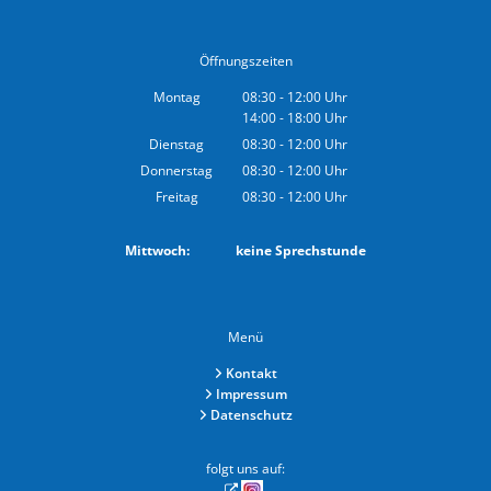
Öffnungszeiten
Montag
08:30
-
12:00
Uhr
14:00
-
18:00
Von 08:30 bis 12:00 Uhr
Uhr
Von 14:00 bis 18:00 Uhr
Dienstag
08:30
-
12:00
Uhr
Von 08:30 bis 12:00 Uhr
Donnerstag
08:30
-
12:00
Uhr
Von 08:30 bis 12:00 Uhr
Freitag
08:30
-
12:00
Uhr
Von 08:30 bis 12:00 Uhr
Mittwoch: keine Sprechstunde
Menü
Kontakt
Impressum
Datenschutz
folgt uns auf: