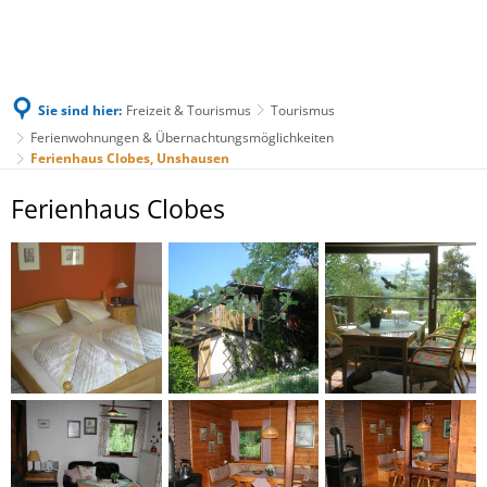
Sie sind hier:
Freizeit & Tourismus
Tourismus
Ferienwohnungen & Übernachtungsmöglichkeiten
Ferienhaus Clobes, Unshausen
Ferienhaus
Ferienhaus Clobes
Clobes,
Unshausen