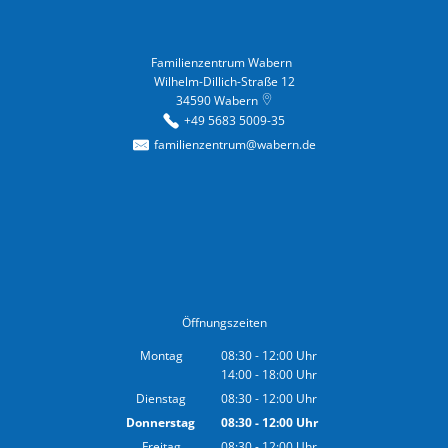
Familienzentrum Wabern
Familienzentrum Wabern
Wilhelm-Dillich-Straße 12
34590
Wabern
+49 5683 5009-35
familienzentrum@wabern.de
Öffnungszeiten
Montag
08:30
-
12:00
Uhr
14:00
-
18:00
Von 08:30 bis 12:00 Uhr
Uhr
Von 14:00 bis 18:00 Uhr
Dienstag
08:30
-
12:00
Uhr
Von 08:30 bis 12:00 Uhr
Donnerstag
08:30
-
12:00
Uhr
Von 08:30 bis 12:00 Uhr
Freitag
08:30
-
12:00
Uhr