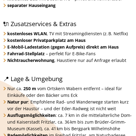
separater Hauseingang
🔌 Zusatzservices & Extras
kostenloses WLAN
, TV mit Streamingdiensten (z. B. Netflix)
kostenloser Privatparkplatz am Haus
E‑Mobil-Ladestation (gegen Aufpreis) direkt am Haus
Fahrrad-Stellplatz
– perfekt für E-Bike-Fans
Nichtraucherwohnung
, Haustiere nur auf Anfrage erlaubt
📍 Lage & Umgebung
Nur ca.
250 m
vom Ortskern Wabern entfernt – ideal für
Einkäufe oder den Bäcker ums Eck
Natur pur
: Empfohlene Rad‑ und Wanderwege starten kurz
vor der Haustür – und der Eder‑Radweg ist nicht weit
Ausflugsmöglichkeiten
: ca. 7 km in die mittelalterliche Dom-
und Kaiserstadt Fritzlar, ca. 36 km bis zum Brüder-Grimm-
Museum (Kassel), ca. 41 km bis Bergpark Wilhelmshöhe
Bademöglichkeiten
im Freibad Fritzlar, am Naturbadesee