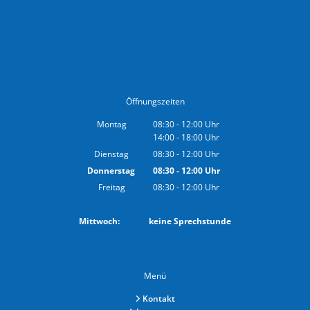
Öffnungszeiten
Montag
08:30
-
12:00
Uhr
14:00
-
18:00
Von 08:30 bis 12:00 Uhr
Uhr
Von 14:00 bis 18:00 Uhr
Dienstag
08:30
-
12:00
Uhr
Von 08:30 bis 12:00 Uhr
Donnerstag
08:30
-
12:00
Uhr
Von 08:30 bis 12:00 Uhr
Freitag
08:30
-
12:00
Uhr
Von 08:30 bis 12:00 Uhr
Mittwoch: keine Sprechstunde
Menü
Kontakt