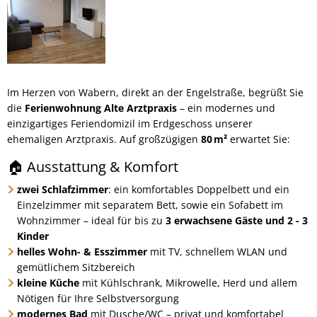
Im Herzen von Wabern, direkt an der Engelstraße, begrüßt Sie
die
Ferienwohnung Alte Arztpraxis
– ein modernes und
einzigartiges Feriendomizil im Erdgeschoss unserer
ehemaligen Arztpraxis. Auf großzügigen
80 m²
erwartet Sie:
🏠 Ausstattung & Komfort
zwei Schlafzimmer
: ein komfortables Doppelbett und ein
Einzelzimmer mit separatem Bett, sowie ein Sofa­bett im
Wohnzimmer – ideal für bis zu
3 erwachsene Gäste und 2 - 3
Kinder
helles Wohn- & Esszimmer
mit TV, schnellem WLAN und
gemütlichem Sitzbereich
kleine Küche
mit Kühlschrank, Mikrowelle, Herd und allem
Nötigen für Ihre Selbstversorgung
modernes Bad
mit Dusche/WC – privat und komfortabel