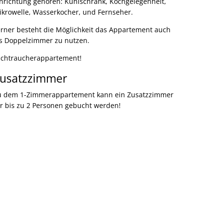
inrichtung gehören: Kühlschrank, Kochgelegenheit,
ikrowelle, Wasserkocher, und Fernseher.
erner besteht die Möglichkeit das Appartement auch
ls Doppelzimmer zu nutzen.
ichtraucherappartement!
usatzzimmer
u dem 1-Zimmerappartement kann ein Zusatzzimmer
ür bis zu 2 Personen gebucht werden!