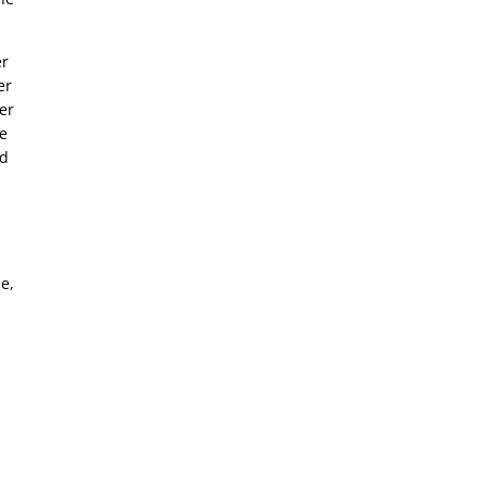
er
er
er
he
nd
e,