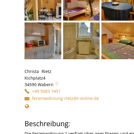
Christa
Rietz
Christa Rietz
Kichplatz4
34590
Wabern
+49 5683 7451
ferienwohnung-rietz@t-online.de
Beschreibung:
Die Ferienwohnung 1 verfügt über zwei Etagen und ei