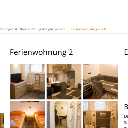
ohnungen & Übernachtungsmöglichkeiten
Ferienwohnung Rietz
us
Freizeit & Tourismus
Wirtschaft & Handel
Ferienwohnung 2
B
D
S