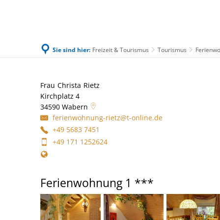
Sie sind hier:
Freizeit & Tourismus
Tourismus
Ferienw
Familie & Leben
Bürgerservice & Ratha
Ferienwohnung
Frau
Christa
Rietz
Frau Christa Rietz
Kirchplatz 4
Rietz
34590
Wabern
ferienwohnung-rietz@t-online.de
+49 5683 7451
+49 171 1252624
Ferienwohnung 1 ***