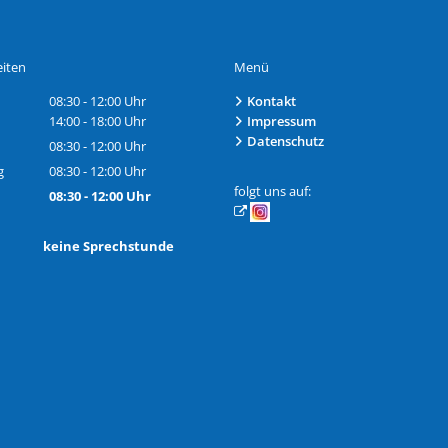
iten
Menü
08:30
-
12:00
Uhr
Kontakt
Von 08:30 bis 12:00 Uhr
14:00
-
18:00
Uhr
Impressum
Von 14:00 bis 18:00 Uhr
Datenschutz
08:30
-
12:00
Uhr
Von 08:30 bis 12:00 Uhr
g
08:30
-
12:00
Uhr
Von 08:30 bis 12:00 Uhr
folgt uns auf:
08:30
-
12:00
Uhr
Von 08:30 bis 12:00 Uhr
h: keine Sprechstunde