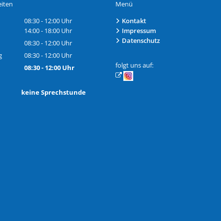
iten
Menü
08:30
-
12:00
Uhr
Kontakt
Von 08:30 bis 12:00 Uhr
14:00
-
18:00
Uhr
Impressum
Von 14:00 bis 18:00 Uhr
Datenschutz
08:30
-
12:00
Uhr
Von 08:30 bis 12:00 Uhr
g
08:30
-
12:00
Uhr
Von 08:30 bis 12:00 Uhr
folgt uns auf:
08:30
-
12:00
Uhr
Von 08:30 bis 12:00 Uhr
h: keine Sprechstunde