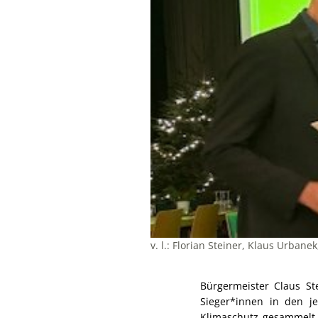
v. l.: Florian Steiner, Klaus Urba
Bürgermeister Claus St
Sieger*innen in den j
Klimaschutz gesammelt 