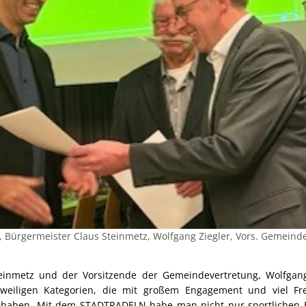
nek, Bürgermeister Claus Steinmetz, Wolfgang Ziegler, Vors. Gemeind
einmetz und der Vorsitzende der Gemeindevertretung, Wolfgang
eweiligen Kategorien, die mit großem Engagement und viel Fr
haben. Mit dem STADTRADELN habe man nicht nur sportlichen E