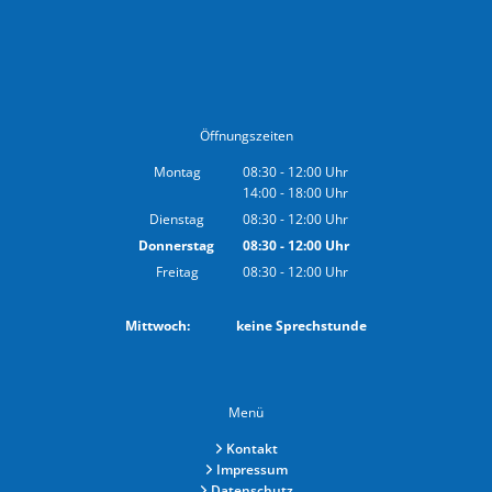
Öffnungszeiten
Montag
08:30
-
12:00
Uhr
14:00
-
18:00
Von 08:30 bis 12:00 Uhr
Uhr
Von 14:00 bis 18:00 Uhr
Dienstag
08:30
-
12:00
Uhr
Von 08:30 bis 12:00 Uhr
Donnerstag
08:30
-
12:00
Uhr
Von 08:30 bis 12:00 Uhr
Freitag
08:30
-
12:00
Uhr
Von 08:30 bis 12:00 Uhr
Mittwoch: keine Sprechstunde
Menü
Kontakt
Impressum
Datenschutz