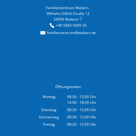
Familienzentrum Wabern
Familienzentrum Wabern
Wilhelm-Dillich-Straße 12
34590
Wabern
+49 5683 5009-35
familienzentrum@wabern.de
Öffnungszeiten
Montag
08:30
-
12:00
Uhr
14:00
-
18:00
Von 08:30 bis 12:00 Uhr
Uhr
Von 14:00 bis 18:00 Uhr
Dienstag
08:30
-
12:00
Uhr
Von 08:30 bis 12:00 Uhr
Donnerstag
08:30
-
12:00
Uhr
Von 08:30 bis 12:00 Uhr
Freitag
08:30
-
12:00
Uhr
Von 08:30 bis 12:00 Uhr