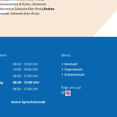
ationenarbeit & Kultur, Gemeinde
nberaterin Schwalm-Eder-Kreis),
Andrea
esunder Schwalm-Eder-Kreis)
iten
Menü
08:30
-
12:00
Uhr
Kontakt
Von 08:30 bis 12:00 Uhr
14:00
-
18:00
Uhr
Impressum
Von 14:00 bis 18:00 Uhr
Datenschutz
08:30
-
12:00
Uhr
Von 08:30 bis 12:00 Uhr
ag
08:30
-
12:00
Uhr
Von 08:30 bis 12:00 Uhr
folgt uns auf:
08:30
-
12:00
Uhr
Von 08:30 bis 12:00 Uhr
h: keine Sprechstunde