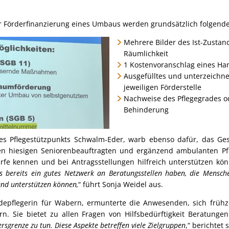
r Förderfinanzierung eines Umbaus werden grundsätzlich folgende
Mehrere Bilder des Ist-Zustand
Räumlichkeit
1 Kostenvoranschlag eines Ha
Ausgefülltes und unterzeichne
jeweiligen Förderstelle
Nachweise des Pflegegrades o
Behinderung
des Pflegestützpunkts Schwalm-Eder, warb ebenso dafür, das Ges
n hiesigen Seniorenbeauftragten und ergänzend ambulanten Pf
darfe kennen und bei Antragsstellungen hilfreich unterstützen kön
s bereits ein gutes Netzwerk an Beratungsstellen haben, die Mensch
rend unterstützen können,
“ führt Sonja Weidel aus.
depflegerin für Wabern, ermunterte die Anwesenden, sich frü
. Sie bietet zu allen Fragen von Hilfsbedürftigkeit Beratungen
ersgrenze zu tun. Diese Aspekte betreffen viele Zielgruppen
,“ berichtet