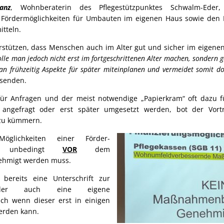
anz
, Wohnberaterin des Pflegestützpunktes Schwalm-Eder,
 Fördermöglichkeiten für Umbauten im eigenen Haus sowie den
itteln.
tützen, dass Menschen auch im Alter gut und sicher im eigene
lle man jedoch nicht erst im fortgeschrittenen Alter machen, sondern 
an frühzeitig Aspekte für später miteinplanen und vermeidet somit d
esenden.
r Anfragen und der meist notwendige „Papierkram“ oft dazu fü
ngefragt oder erst später umgesetzt werden, bot der Vort
 zu kümmern.
glichkeiten einer Förder-
ie unbedingt
VOR
dem
hmigt werden muss.
 bereits eine Unterschrift zur
g oder auch eine eigene
uch wenn dieser erst in einigen
erden kann.