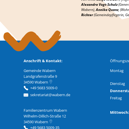
Alexandra Vogt-Schulz
(
Gener
Wabern),
Annika Quanz
, (Woh
Richter
(Gemeindepflegerin, G
Anschrift & Kontakt:
Öffnungsze
Gemeinde Wabern
Montag
Landgrafenstraße 9
34590
Wabern
Dienstag
+49 5683 5009-0
Donnerst
sekretariat@wabern.de
Freitag
Familienzentrum Wabern
Familienzentrum Wabern
Mittwoc
Wilhelm-Dillich-Straße 12
34590
Wabern
+49 5683 5009-35