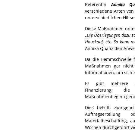
Referentin
Annika Qu
verschiedene Arten von
unterschiedlichen Hilfsm
Diese Maßnahmen unters
„
Die Überlegungen dazu so
Hauskauf, etc. So kann m
Annika Quanz den Anw
Da die Hemmschwelle fü
Maßnahmen gar nicht a
Informationen, um sich
Es gibt mehrere Mö
Finanzierung, d
Maßnahmenbeginn gene
Dies betrifft zwingend
Auftragserteilun
Materialbeschaffung, a
Wochen durchgeführt w