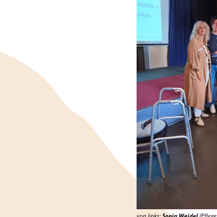
von links:
Sonja Weidel
(Pflege